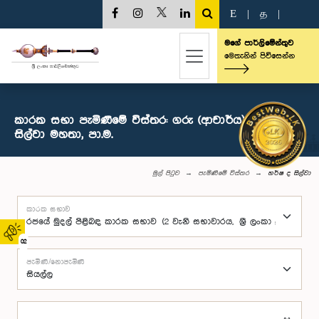
E
|
த
|
මගේ පාර්ලිමේන්තුව
මෙතැනින් පිවිසෙන්න
කාරක සභා පැමිණීමේ විස්තර: ගරු (ආචාර්ය) හර්ෂ ද
සිල්වා මහතා, පා.ම.
මුල් පිටුව
පැමිණීමේ විස්තර
හර්ෂ ද සිල්වා
කාරක සභාව
02
පැමිණි/නොපැමිණි