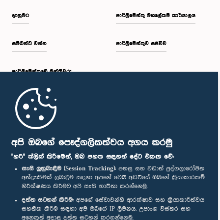
දැනුමට
පාර්ලිමේන්තු මහලේකම් කාර්යාලය
සම්බන්ධ වන්න
පාර්ලිමේන්තුව සජීවීව
පාර්ලි‌මේන්තුවේ මන්ත්‍රීවරු
මුල් පිටුව
පාර්ලිමේන්තු ජංගම යෙදුම
අපි ඔබගේ පෞද්ගලිකත්වය අගය කරමු
"හරි" ක්ලික් කිරීමෙන්, ඔබ පහත සඳහන් දේට එකඟ වේ:
සැසි ලුහුබැඳීම (Session Tracking):
පහසු සහ වඩාත් පුද්ගලාරෝපිත
අත්දැකීමක් ලබාදීම සඳහා අපගේ වෙබ් අඩවියේ ඔබගේ ක්‍රියාකාරකම්
නිරීක්ෂණය කිරීමට අපි සැසි භාවිතා කරන්නෙමු.
අප හා සම්බන්ධ වී සිටින්න :
දත්ත සටහන් කිරීම:
අපගේ සේවාවන්හි ආරක්ෂාව සහ ක්‍රියාකාරීත්වය
සහතික කිරීම සඳහා අපි ඔබගේ IP ලිපිනය, උපාංග විස්තර සහ
අනෙකුත් අදාළ දත්ත සටහන් කරගන්නෙමු.