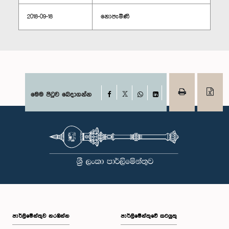
2018-09-18
නොපැමිණි
Facebook
මෙම පිටුව බෙදාගන්න
X
WhatsApp
LinkedIn
පාර්ලි‌මේන්තුව නරඹන්න
පාර්ලිමේන්තුවේ කටයුතු