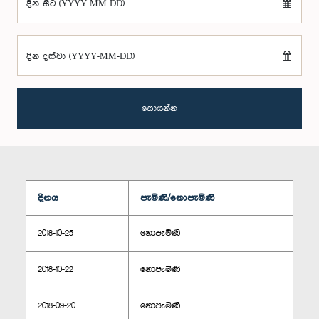
දින සිට (YYYY-MM-DD)
දින දක්වා (YYYY-MM-DD)
සොයන්න
දිනය
පැමිණි/නොපැමිණි
2018-10-25
නොපැමිණි
2018-10-22
නොපැමිණි
2018-09-20
නොපැමිණි