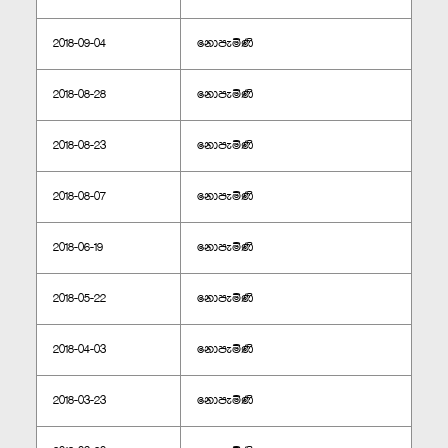
2018-09-04
නොපැමිණි
2018-08-28
නොපැමිණි
2018-08-23
නොපැමිණි
2018-08-07
නොපැමිණි
2018-06-19
නොපැමිණි
2018-05-22
නොපැමිණි
2018-04-03
නොපැමිණි
2018-03-23
නොපැමිණි