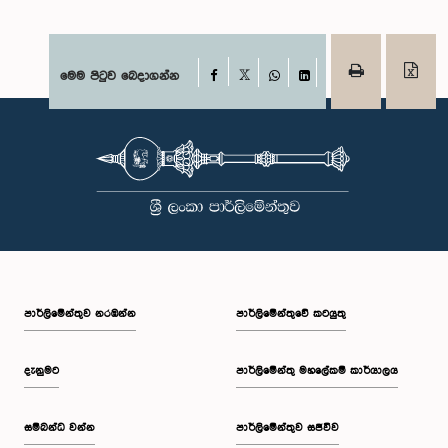
Facebook
මෙම පිටුව බෙදාගන්න
X
WhatsApp
LinkedIn
පාර්ලි‌මේන්තුව නරඹන්න
පාර්ලිමේන්තුවේ කටයුතු
දැනුමට
පාර්ලිමේන්තු මහලේකම් කාර්යාලය
සම්බන්ධ වන්න
පාර්ලිමේන්තුව සජීවීව