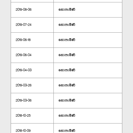
2019-08-06
නොපැමිණි
2019-07-24
නොපැමිණි
2019-06-18
නොපැමිණි
2019-06-04
නොපැමිණි
2019-04-03
නොපැමිණි
2019-03-26
නොපැමිණි
2019-03-06
නොපැමිණි
2018-10-25
නොපැමිණි
2018-10-09
නොපැමිණි