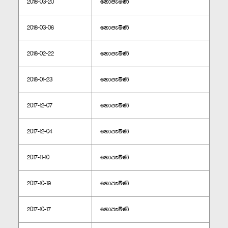
2018-03-20
නොපැමිණි
2018-03-06
නොපැමිණි
2018-02-22
නොපැමිණි
2018-01-23
නොපැමිණි
2017-12-07
නොපැමිණි
2017-12-04
නොපැමිණි
2017-11-10
නොපැමිණි
2017-10-19
නොපැමිණි
2017-10-17
නොපැමිණි