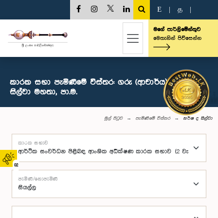
E
|
த
|
මගේ පාර්ලිමේන්තුව
මෙතැනින් පිවිසෙන්න
කාරක සභා පැමිණීමේ විස්තර: ගරු (ආචාර්ය) හර්ෂ ද
සිල්වා මහතා, පා.ම.
මුල් පිටුව
පැමිණීමේ විස්තර
හර්ෂ ද සිල්වා
කාරක සභාව
02
පැමිණි/නොපැමිණි