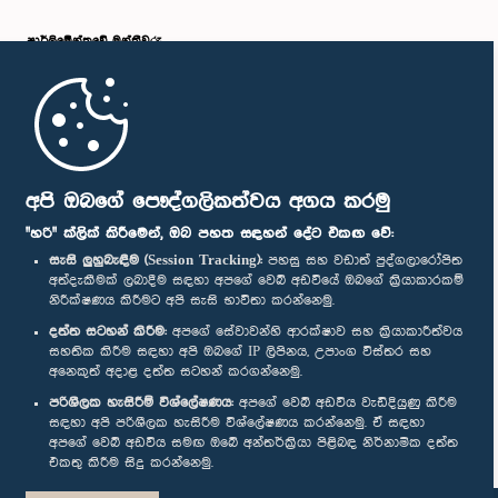
පාර්ලි‌මේන්තුවේ මන්ත්‍රීවරු
මුල් පිටුව
පාර්ලිමේන්තු ජංගම යෙදුම
අපි ඔබගේ පෞද්ගලිකත්වය අගය කරමු
"හරි" ක්ලික් කිරීමෙන්, ඔබ පහත සඳහන් දේට එකඟ වේ:
සැසි ලුහුබැඳීම (Session Tracking):
පහසු සහ වඩාත් පුද්ගලාරෝපිත
අත්දැකීමක් ලබාදීම සඳහා අපගේ වෙබ් අඩවියේ ඔබගේ ක්‍රියාකාරකම්
නිරීක්ෂණය කිරීමට අපි සැසි භාවිතා කරන්නෙමු.
අප හා සම්බන්ධ වී සිටින්න :
දත්ත සටහන් කිරීම:
අපගේ සේවාවන්හි ආරක්ෂාව සහ ක්‍රියාකාරීත්වය
සහතික කිරීම සඳහා අපි ඔබගේ IP ලිපිනය, උපාංග විස්තර සහ
අනෙකුත් අදාළ දත්ත සටහන් කරගන්නෙමු.
සම්මාන
පරිශීලක හැසිරීම් විශ්ලේෂණය:
අපගේ වෙබ් අඩවිය වැඩිදියුණු කිරීම
සඳහා අපි පරිශීලක හැසිරීම විශ්ලේෂණය කරන්නෙමු. ඒ සඳහා
අපගේ වෙබ් අඩවිය සමඟ ඔබේ අන්තර්ක්‍රියා පිළිබඳ නිර්නාමික දත්ත
පෞද්ගලිකත්ව ප්‍රතිපත්තිය
එකතු කිරීම සිදු කරන්නෙමු.