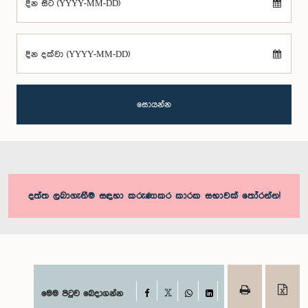
දින සිට (YYYY-MM-DD)
දින දක්වා (YYYY-MM-DD)
සොයන්න
දත්ත ලබාගැනීම සඳහා කරුණාකර කාරක සභාවක් තෝරන්න!
Facebook
මෙම පිටුව බෙදාගන්න
X
WhatsApp
LinkedIn