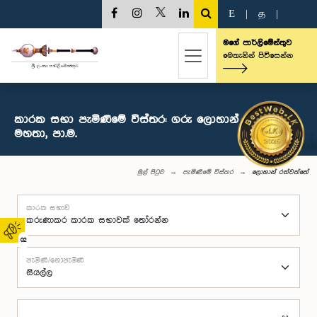
E
|
த
|
මගේ පාර්ලිමේන්තුව
මෙතැනින් පිවිසෙන්න
කාරක සභා පැමිණීමේ විස්තර: ගරු ලොහාන් රත්වත්තේ
මහතා, පා.ම.
මුල් පිටුව
පැමිණීමේ විස්තර
ලොහාන් රත්වත්තේ
කාරක සභාව
02
පැමිණි/නොපැමිණි