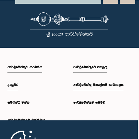
පාර්ලි‌මේන්තුව නරඹන්න
පාර්ලිමේන්තුවේ කටයුතු
දැනුමට
පාර්ලිමේන්තු මහලේකම් කාර්යාලය
සම්බන්ධ වන්න
පාර්ලිමේන්තුව සජීවීව
පාර්ලි‌මේන්තුවේ මන්ත්‍රීවරු
මුල් පිටුව