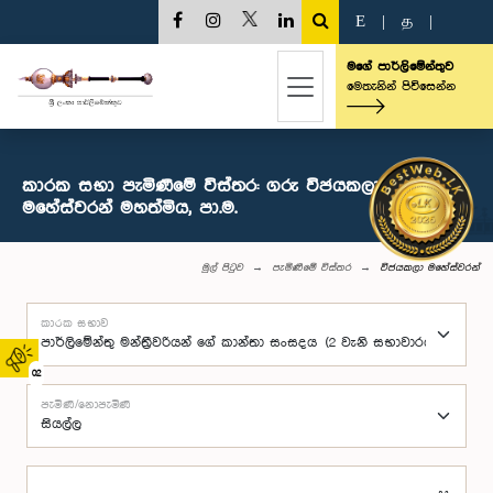
E
|
த
|
මගේ පාර්ලිමේන්තුව
මෙතැනින් පිවිසෙන්න
කාරක සභා පැමිණීමේ විස්තර: ගරු විජයකලා
මහේස්වරන් මහත්මිය, පා.ම.
මුල් පිටුව
පැමිණීමේ විස්තර
විජයකලා මහේස්වරන්
කාරක සභාව
02
පැමිණි/නොපැමිණි