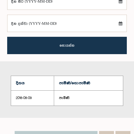
දින සිට (YYYY-MM-DD)
දින දක්වා (YYYY-MM-DD)
සොයන්න
දිනය
පැමිණි/නොපැමිණි
2018-08-09
පැමිණි