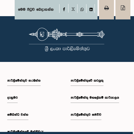
Facebook
මෙම පිටුව බෙදාගන්න
X
WhatsApp
LinkedIn
පාර්ලි‌මේන්තුව නරඹන්න
පාර්ලිමේන්තුවේ කටයුතු
දැනුමට
පාර්ලිමේන්තු මහලේකම් කාර්යාලය
සම්බන්ධ වන්න
පාර්ලිමේන්තුව සජීවීව
පාර්ලි‌මේන්තුවේ මන්ත්‍රීවරු