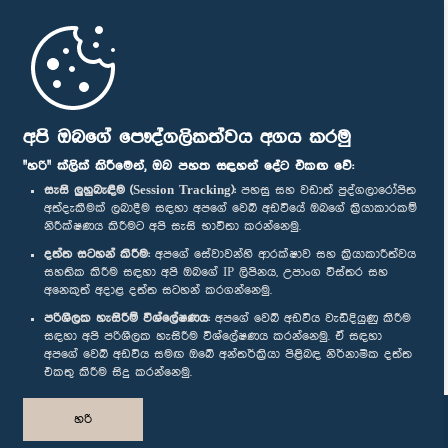
මුල් පිටුව
පාර්ලිමේන්තු ජංගම යෙදුම
අපි ඔබගේ පෞද්ගලිකත්වය අගය කරමු
"හරි" ක්ලික් කිරීමෙන්, ඔබ පහත සඳහන් දේට එකඟ වේ:
සැසි ලුහුබැඳීම (Session Tracking):
පහසු සහ වඩාත් පුද්ගලාරෝපිත
අත්දැකීමක් ලබාදීම සඳහා අපගේ වෙබ් අඩවියේ ඔබගේ ක්‍රියාකාරකම්
නිරීක්ෂණය කිරීමට අපි සැසි භාවිතා කරන්නෙමු.
අප හා සම්බන්ධ වී සිටින්න :
දත්ත සටහන් කිරීම:
අපගේ සේවාවන්හි ආරක්ෂාව සහ ක්‍රියාකාරීත්වය
සහතික කිරීම සඳහා අපි ඔබගේ IP ලිපිනය, උපාංග විස්තර සහ
අනෙකුත් අදාළ දත්ත සටහන් කරගන්නෙමු.
සම්මාන
පරිශීලක හැසිරීම් විශ්ලේෂණය:
අපගේ වෙබ් අඩවිය වැඩිදියුණු කිරීම
සඳහා අපි පරිශීලක හැසිරීම විශ්ලේෂණය කරන්නෙමු. ඒ සඳහා
අපගේ වෙබ් අඩවිය සමඟ ඔබේ අන්තර්ක්‍රියා පිළිබඳ නිර්නාමික දත්ත
පෞද්ගලිකත්ව ප්‍රතිපත්තිය
එකතු කිරීම සිදු කරන්නෙමු.
© ශ්‍රී ලංකා පාර්ලි‌මේන්තුව.
හරි
සියලු හිමිකම් ඇවිරිණි.
නිර්මාණය සහ සංවර්ධනය
TekGeeks