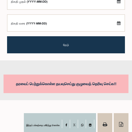
திகதி முதல் (YYYY-MM-DD)
திகதி வரை (YYYY-MM-DD)
தேடு
தரவைப் பெற்றுக்கொள்ள தயவுசெய்து குழுவைத் தெரிவு செய்க!!
இந்தப் பக்கத்தை பகிர்ந்து கொள்க
Facebook
X
WhatsApp
LinkedIn