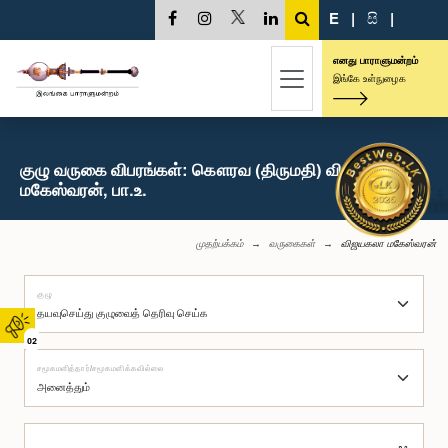
E
|
සි
|
எனது பாராளுமன்றம்
இங்கே உள்நுழைக
குழு வருகை விபரங்கள்: கௌரவ (திருமதி) விஜயகலா
மகேஸ்வரன், பா.உ.
முதற்பக்கம்
வருகைகள்
விஜயகலா மகேஸ்வரன்
குழு
02
சமூகமளித்தார்/சமூகமளிக்கவில்லை