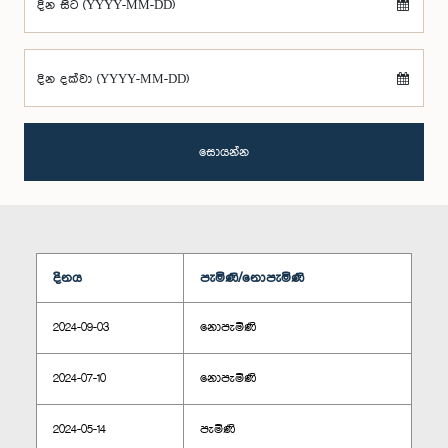
දින සිට (YYYY-MM-DD)
දින දක්වා (YYYY-MM-DD)
සොයන්න
දිනය
පැමිණි/නොපැමිණි
2024-09-03
නොපැමිණි
2024-07-10
නොපැමිණි
2024-05-14
පැමිණි