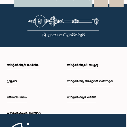
X
WhatsApp
LinkedIn
පාර්ලි‌මේන්තුව නරඹන්න
පාර්ලිමේන්තුවේ කටයුතු
දැනුමට
පාර්ලිමේන්තු මහලේකම් කාර්යාලය
සම්බන්ධ වන්න
පාර්ලිමේන්තුව සජීවීව
පාර්ලි‌මේන්තුවේ මන්ත්‍රීවරු