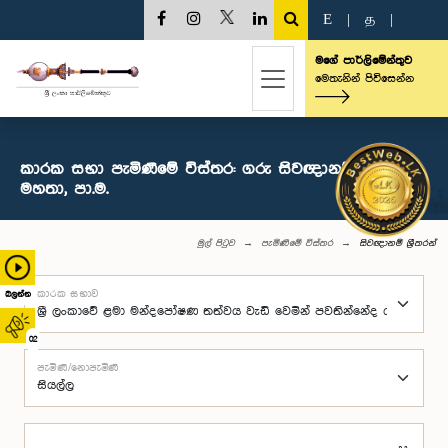
E
|
த
|
මගේ පාර්ලිමේන්තුව
මෙතැනින් පිවිසෙන්න
කාරක සභා පැමිණීමේ විස්තර: ගරු සිවඥානම් ශ්‍රීතරන්
මහතා, පා.ම.
මුල් පිටුව
පැමිණීමේ විස්තර
සිවඥානම් ශ්‍රීතරන්
කාරක සභාව
බලන්න
02
පැමිණි/නොපැමිණි