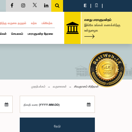
E
|
සි
|
எனது பாராளுமன்றம்
திற்கு வருகை தருதல்
கற்க
பங்கேற்க
இங்கே உங்கள் கணக்கிற்கு
உள்நுழைக
ல்கள்
செயலகம்
பாராளுமன்ற நேரலை
முதற்பக்கம்
வருகைகள்
சிவஞானம் சிறீதரன்
திகதி வரை (YYYY-MM-DD)
தேடு