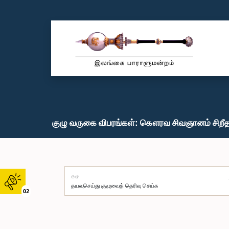
குழு வருகை விபரங்கள்: கௌரவ சிவஞானம் சிறீதர
குழு
02