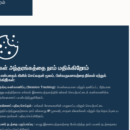
கள் அந்தரங்கத்தை நாம் மதிக்கிறோம்
" என்பதைக் கிளிக் செய்வதன் மூலம், பின்வருவனவற்றை நீங்கள் ஏற்றுக்
ிறீர்கள்:
மர்வு கண்காணிப்பு (Session Tracking):
மென்மையான மற்றும் தனிப்பட்ட ரீதியான
னுபவத்திற்காக எங்கள் இணையத்தளத்தில் உங்கள் செயற்பாட்டைக் கண்காணிக்க
மர்வுகளைப் பயன்படுத்துகிறோம்.
ரவினைப் பதிவு செய்தல் :
எங்கள் சேவைகளின் பாதுகாப்பு மற்றும் செயற்பாட்டை
றுதிப்படுத்துவதற்காக நாம் உங்களது IP முகவரி, சாதன விவரங்கள் மற்றும் பிற தொடர்புடைய
ரவை நாங்கள் பதிவு செய்கிறோம்.
யனர் நடத்தை பகுப்பாய்வு :
எமது இணையத்தளத்தை மேம்படுத்த நாம் பயனர் நடத்தையை
குப்பாய்வு செய்கிறோம்.