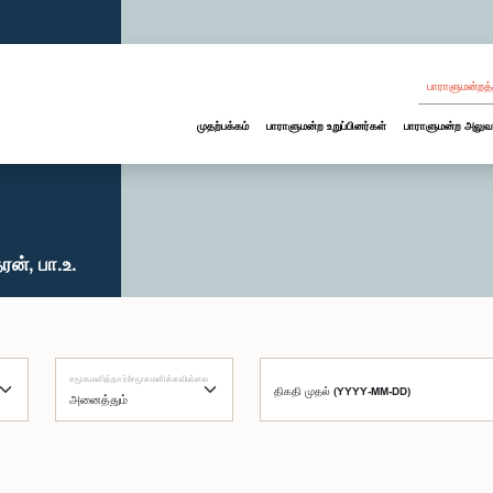
பாராளுமன்றத்
முதற்பக்கம்
பாராளுமன்ற உறுப்பினர்கள்
பாராளுமன்ற அலுவ
ன், பா.உ.
சமூகமளித்தார்/சமூகமளிக்கவில்லை
திகதி முதல் (YYYY-MM-DD)