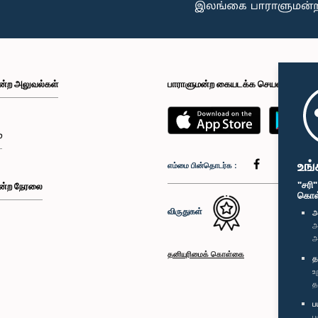
ன்ற அலுவல்கள்
பாராளுமன்ற கையடக்க செயலி
்
உங்
எம்மை பின்தொடர்க :
"சரி
ன்ற நேரலை
கொள்க
விருதுகள்
அ
அ
அ
தனியுரிமைக் கொள்கை
த
உ
த
ப
ப