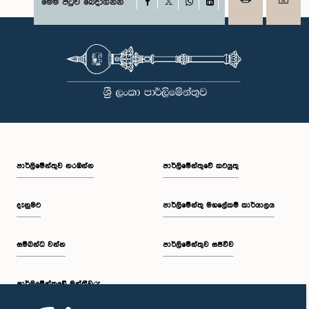
Facebook
මෙම පිටුව බෙදාගන්න
X
WhatsApp
LinkedIn
පාර්ලි‌මේන්තුව නරඹන්න
පාර්ලිමේන්තුවේ කටයුතු
දැනුමට
පාර්ලිමේන්තු මහලේකම් කාර්යාලය
සම්බන්ධ වන්න
පාර්ලිමේන්තුව සජීවීව
පාර්ලි‌මේන්තුවේ මන්ත්‍රීවරු