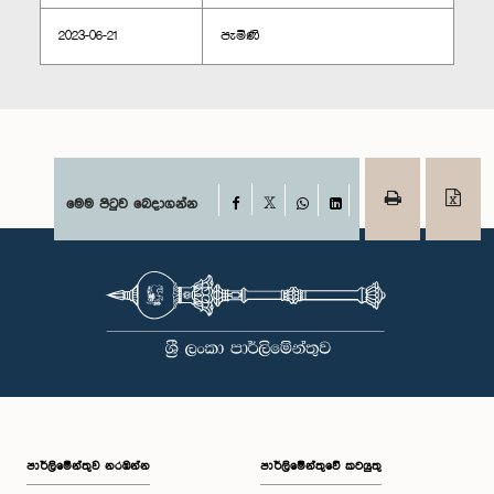
2023-06-21
පැමිණි
Facebook
මෙම පිටුව බෙදාගන්න
X
WhatsApp
LinkedIn
පාර්ලි‌මේන්තුව නරඹන්න
පාර්ලිමේන්තුවේ කටයුතු