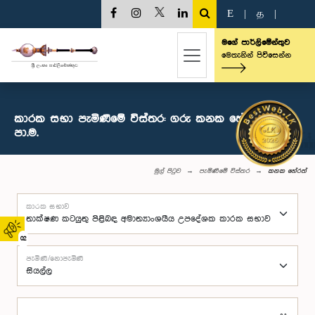
E
|
த
|
මගේ පාර්ලිමේන්තුව
මෙතැනින් පිවිසෙන්න
කාරක සභා පැමිණීමේ විස්තර: ගරු කනක හේරත් මහතා,
පා.ම.
මුල් පිටුව
පැමිණීමේ විස්තර
කනක හේරත්
කාරක සභාව
02
පැමිණි/නොපැමිණි