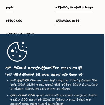
දැනුමට
පාර්ලිමේන්තු මහලේකම් කාර්යාලය
සම්බන්ධ වන්න
පාර්ලිමේන්තුව සජීවීව
පාර්ලි‌මේන්තුවේ මන්ත්‍රීවරු
මුල් පිටුව
පාර්ලිමේන්තු ජංගම යෙදුම
අපි ඔබගේ පෞද්ගලිකත්වය අගය කරමු
"හරි" ක්ලික් කිරීමෙන්, ඔබ පහත සඳහන් දේට එකඟ වේ:
සැසි ලුහුබැඳීම (Session Tracking):
පහසු සහ වඩාත් පුද්ගලාරෝපිත
අත්දැකීමක් ලබාදීම සඳහා අපගේ වෙබ් අඩවියේ ඔබගේ ක්‍රියාකාරකම්
නිරීක්ෂණය කිරීමට අපි සැසි භාවිතා කරන්නෙමු.
අප හා සම්බන්ධ වී සිටින්න :
දත්ත සටහන් කිරීම:
අපගේ සේවාවන්හි ආරක්ෂාව සහ ක්‍රියාකාරීත්වය
සහතික කිරීම සඳහා අපි ඔබගේ IP ලිපිනය, උපාංග විස්තර සහ
අනෙකුත් අදාළ දත්ත සටහන් කරගන්නෙමු.