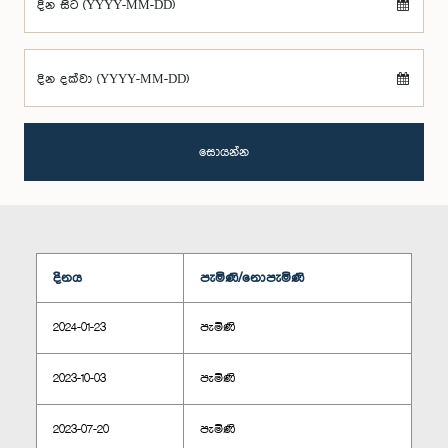
දින සිට (YYYY-MM-DD)
දින දක්වා (YYYY-MM-DD)
සොයන්න
දිනය
පැමිණි/නොපැමිණි
2024-01-23
පැමිණි
2023-10-03
පැමිණි
2023-07-20
පැමිණි