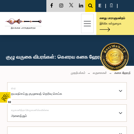
E
|
සි
|
எனது பாராளுமன்றம்
இங்கே உள்நுழைக
குழு வருகை விபரங்கள்: கௌரவ கனக ஹேரத், பா.உ.
முதற்பக்கம்
வருகைகள்
கனக ஹேரத்
குழு
02
சமூகமளித்தார்/சமூகமளிக்கவில்லை