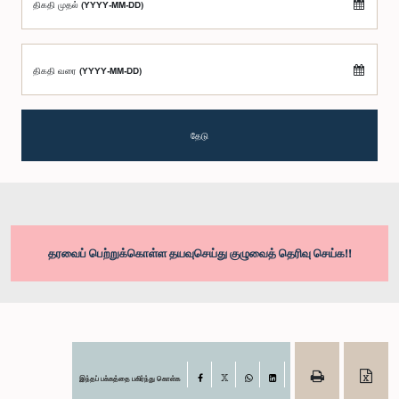
திகதி முதல் (YYYY-MM-DD)
திகதி வரை (YYYY-MM-DD)
தேடு
தரவைப் பெற்றுக்கொள்ள தயவுசெய்து குழுவைத் தெரிவு செய்க!!
இந்தப் பக்கத்தை பகிர்ந்து கொள்க
Facebook
X
WhatsApp
LinkedIn