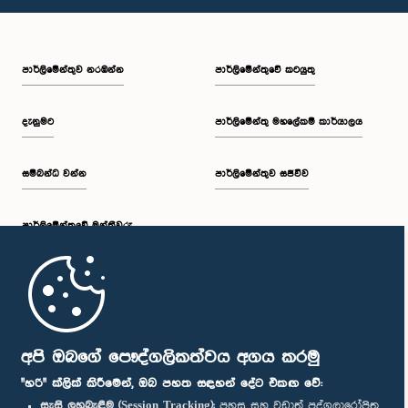
පාර්ලි‌මේන්තුව නරඹන්න
පාර්ලිමේන්තුවේ කටයුතු
දැනුමට
පාර්ලිමේන්තු මහලේකම් කාර්යාලය
සම්බන්ධ වන්න
පාර්ලිමේන්තුව සජීවීව
පාර්ලි‌මේන්තුවේ මන්ත්‍රීවරු
මුල් පිටුව
පාර්ලිමේන්තු ජංගම යෙදුම
අපි ඔබගේ පෞද්ගලිකත්වය අගය කරමු
"හරි" ක්ලික් කිරීමෙන්, ඔබ පහත සඳහන් දේට එකඟ වේ:
සැසි ලුහුබැඳීම (Session Tracking):
පහසු සහ වඩාත් පුද්ගලාරෝපිත