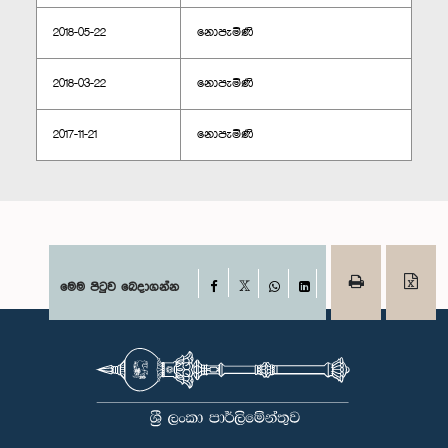
2018-05-22
නොපැමිණි
2018-03-22
නොපැමිණි
2017-11-21
නොපැමිණි
Facebook
මෙම පිටුව බෙදාගන්න
X
WhatsApp
LinkedIn