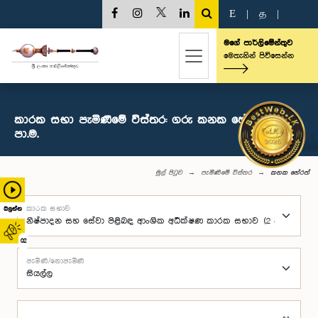
E
|
த
|
මගේ පාර්ලිමේන්තුව
මෙතැනින් පිවිසෙන්න
කාරක සභා පැමිණීමේ විස්තර: ගරු කනක හේරත් මහතා,
පා.ම.
මුල් පිටුව
පැමිණීමේ විස්තර
කනක හේරත්
කාරක සභාව
බලන්න
02
පැමිණි/නොපැමිණි