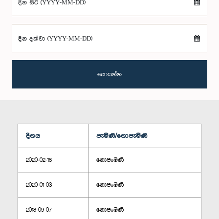
දින සිට (YYYY-MM-DD)
දින දක්වා (YYYY-MM-DD)
සොයන්න
දිනය
පැමිණි/නොපැමිණි
2020-02-18
නොපැමිණි
2020-01-03
නොපැමිණි
2018-09-07
නොපැමිණි