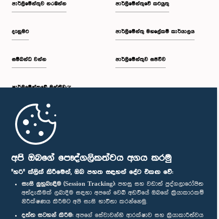
පාර්ලි‌මේන්තුව නරඹන්න
පාර්ලිමේන්තුවේ කටයුතු
දැනුමට
පාර්ලිමේන්තු මහලේකම් කාර්යාලය
සම්බන්ධ වන්න
පාර්ලිමේන්තුව සජීවීව
පාර්ලි‌මේන්තුවේ මන්ත්‍රීවරු
මුල් පිටුව
පාර්ලිමේන්තු ජංගම යෙදුම
අපි ඔබගේ පෞද්ගලිකත්වය අගය කරමු
"හරි" ක්ලික් කිරීමෙන්, ඔබ පහත සඳහන් දේට එකඟ වේ:
සැසි ලුහුබැඳීම (Session Tracking):
පහසු සහ වඩාත් පුද්ගලාරෝපිත
අත්දැකීමක් ලබාදීම සඳහා අපගේ වෙබ් අඩවියේ ඔබගේ ක්‍රියාකාරකම්
නිරීක්ෂණය කිරීමට අපි සැසි භාවිතා කරන්නෙමු.
අප හා සම්බන්ධ වී සිටින්න :
දත්ත සටහන් කිරීම:
අපගේ සේවාවන්හි ආරක්ෂාව සහ ක්‍රියාකාරීත්වය