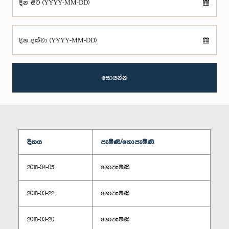
දින සිට (YYYY-MM-DD)
දින දක්වා (YYYY-MM-DD)
සොයන්න
දිනය
පැමිණි/නොපැමිණි
2018-04-05
නොපැමිණි
2018-03-22
නොපැමිණි
2018-03-20
නොපැමිණි