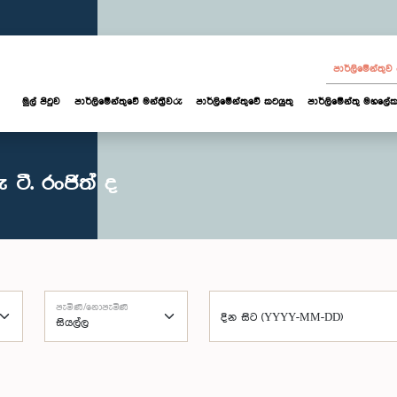
පාර්ලි‌මේන්තු
මුල් පිටුව
පාර්ලි‌මේන්තුවේ මන්ත්‍රීවරු
පාර්ලිමේන්තුවේ කටයුතු
පාර්ලිමේන්තු මහලේක
ටී. රංජිත් ද
පැමිණි/නොපැමිණි
දින සිට (YYYY-MM-DD)