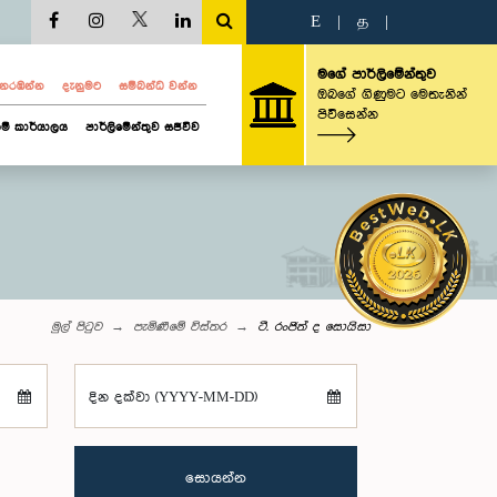
E
|
த
|
මගේ පාර්ලිමේන්තුව
ව නරඹන්න
දැනුමට
සම්බන්ධ වන්න
ඔබගේ ගිණුමට මෙතැනින්
පිවිසෙන්න
ම් කාර්යාලය
පාර්ලිමේන්තුව සජීවීව
මුල් පිටුව
පැමිණීමේ විස්තර
ටී. රංජිත් ද සොයිසා
දින දක්වා (YYYY-MM-DD)
සොයන්න