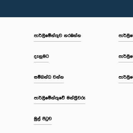
පාර්ලි‌මේන්තුව නරඹන්න
පාර්ලි
දැනුමට
පාර්ලි
සම්බන්ධ වන්න
පාර්ලි
පාර්ලි‌මේන්තුවේ මන්ත්‍රීවරු
මුල් පිටුව