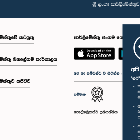
මේන්තුවේ කටයුතු
පාර්ලිමේන්තු ජංගම යෙදුම
මේන්තු මහලේකම් කාර්යාලය
අප
අප හා සම්බන්ධ වී සිටින්න :
"හරි
මේන්තුව සජීවීව
ස
අ
සම්මාන
න
ද
ක
පෞද්ගලිකත්ව ප්‍රතිපත්තිය
ස
ප
අ
ස