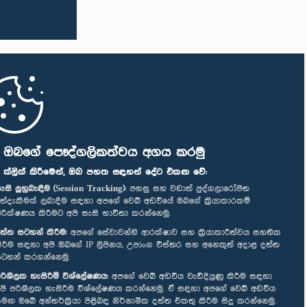
ි ඔබගේ පෞද්ගලිකත්වය අගය කරමු
" ක්ලික් කිරීමෙන්, ඔබ පහත සඳහන් දේට එකඟ වේ:
ැසි ලුහුබැඳීම (Session Tracking):
පහසු සහ වඩාත් පුද්ගලාරෝපිත
ත්දැකීමක් ලබාදීම සඳහා අපගේ වෙබ් අඩවියේ ඔබගේ ක්‍රියාකාරකම්
ිරීක්ෂණය කිරීමට අපි සැසි භාවිතා කරන්නෙමු.
ත්ත සටහන් කිරීම:
අපගේ සේවාවන්හි ආරක්ෂාව සහ ක්‍රියාකාරීත්වය සහතික
ිරීම සඳහා අපි ඔබගේ IP ලිපිනය, උපාංග විස්තර සහ අනෙකුත් අදාළ දත්ත
ටහන් කරගන්නෙමු.
රිශීලක හැසිරීම් විශ්ලේෂණය:
අපගේ වෙබ් අඩවිය වැඩිදියුණු කිරීම සඳහා
පි පරිශීලක හැසිරීම විශ්ලේෂණය කරන්නෙමු. ඒ සඳහා අපගේ වෙබ් අඩවිය
මඟ ඔබේ අන්තර්ක්‍රියා පිළිබඳ නිර්නාමික දත්ත එකතු කිරීම සිදු කරන්නෙමු.