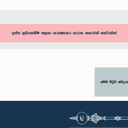
දත්ත ලබාගැනීම සඳහා කරුණාකර කාරක සභාවක් තෝරන්න!
මෙම පිටුව බෙදා