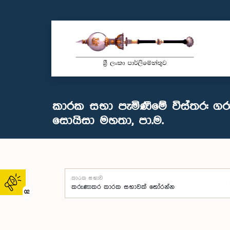
කාරක සභා පැමිණීමේ විස්තර: ගරු 
සොයිසා මහතා, පා.ම.
කාරක සභාව
02