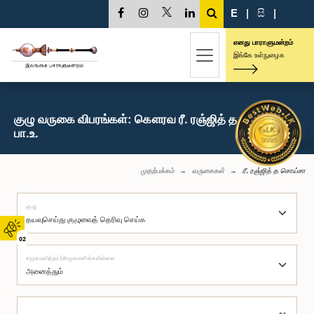
E
|
සි
|
எனது பாராளுமன்றம்
இங்கே உள்நுழைக
குழு வருகை விபரங்கள்: கௌரவ ரீ. ரஞ்ஜித் த சொய்சா,
பா.உ.
முதற்பக்கம்
வருகைகள்
ரீ. ரஞ்ஜித் த சொய்சா
குழு
02
சமூகமளித்தார்/சமூகமளிக்கவில்லை