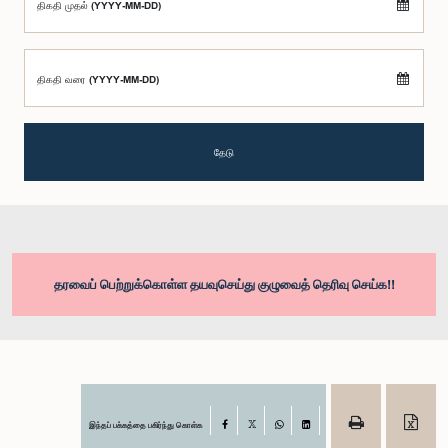
திகதி முதல் (YYYY-MM-DD)
திகதி வரை (YYYY-MM-DD)
தேடு
தரவைப் பெற்றுக்கொள்ள தயவுசெய்து குழுவைத் தெரிவு செய்க!!
இந்தப் பக்கத்தை பகிர்ந்து கொள்க
Facebook
X
WhatsApp
LinkedIn