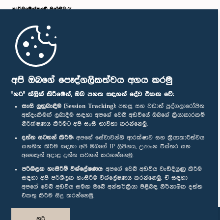
පාර්ලි‌මේන්තුවේ මන්ත්‍රීවරු
මුල් පිටුව
පාර්ලිමේන්තු ජංගම යෙදුම
අපි ඔබගේ පෞද්ගලිකත්වය අගය කරමු
"හරි" ක්ලික් කිරීමෙන්, ඔබ පහත සඳහන් දේට එකඟ වේ:
සැසි ලුහුබැඳීම (Session Tracking):
පහසු සහ වඩාත් පුද්ගලාරෝපිත
අත්දැකීමක් ලබාදීම සඳහා අපගේ වෙබ් අඩවියේ ඔබගේ ක්‍රියාකාරකම්
නිරීක්ෂණය කිරීමට අපි සැසි භාවිතා කරන්නෙමු.
අප හා සම්බන්ධ වී සිටින්න :
දත්ත සටහන් කිරීම:
අපගේ සේවාවන්හි ආරක්ෂාව සහ ක්‍රියාකාරීත්වය
සහතික කිරීම සඳහා අපි ඔබගේ IP ලිපිනය, උපාංග විස්තර සහ
අනෙකුත් අදාළ දත්ත සටහන් කරගන්නෙමු.
සම්මාන
පරිශීලක හැසිරීම් විශ්ලේෂණය:
අපගේ වෙබ් අඩවිය වැඩිදියුණු කිරීම
සඳහා අපි පරිශීලක හැසිරීම විශ්ලේෂණය කරන්නෙමු. ඒ සඳහා
අපගේ වෙබ් අඩවිය සමඟ ඔබේ අන්තර්ක්‍රියා පිළිබඳ නිර්නාමික දත්ත
පෞද්ගලිකත්ව ප්‍රතිපත්තිය
එකතු කිරීම සිදු කරන්නෙමු.
© ශ්‍රී ලංකා පාර්ලි‌මේන්තුව.
හරි