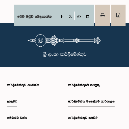
Facebook
මෙම පිටුව බෙදාගන්න
X
WhatsApp
LinkedIn
පාර්ලි‌මේන්තුව නරඹන්න
පාර්ලිමේන්තුවේ කටයුතු
දැනුමට
පාර්ලිමේන්තු මහලේකම් කාර්යාලය
සම්බන්ධ වන්න
පාර්ලිමේන්තුව සජීවීව