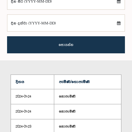
දින සිට (YYYY-MM-DD)
දින දක්වා (YYYY-MM-DD)
සොයන්න
දිනය
පැමිණි/නොපැමිණි
2024-01-24
නොපැමිණි
2024-01-24
නොපැමිණි
2024-01-23
නොපැමිණි