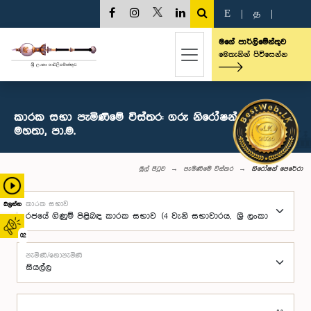
E
|
த
|
මගේ පාර්ලිමේන්තුව
මෙතැනින් පිවිසෙන්න
කාරක සභා පැමිණීමේ විස්තර: ගරු නිරෝෂන් පෙරේරා
මහතා, පා.ම.
මුල් පිටුව
පැමිණීමේ විස්තර
නිරෝෂන් පෙරේරා
කාරක සභාව
බලන්න
02
පැමිණි/නොපැමිණි