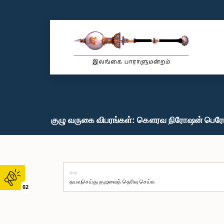
குழு வருகை விபரங்கள்: கௌரவ நிரோஷன் பெரேர
குழு
02