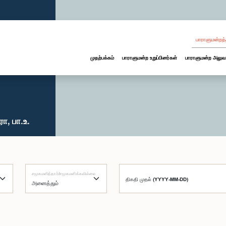
பாராளுமன்றத்
முதற்பக்கம்
பாராளுமன்ற உறுப்பினர்கள்
பாராளுமன்ற அலுவ
ா, பா.உ.
சமூகமளித்தார்/சமூகமளிக்கவில்லை
திகதி முதல் (YYYY-MM-DD)