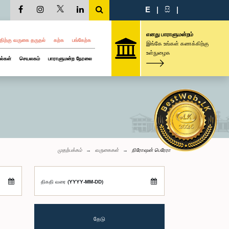
E
|
සි
|
எனது பாராளுமன்றம்
திற்கு வருகை தருதல்
கற்க
பங்கேற்க
இங்கே உங்கள் கணக்கிற்கு
உள்நுழைக
ல்கள்
செயலகம்
பாராளுமன்ற நேரலை
முதற்பக்கம்
வருகைகள்
நிரோஷன் பெரேரா
திகதி வரை (YYYY-MM-DD)
தேடு