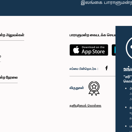
ன்ற அலுவல்கள்
பாராளுமன்ற கையடக்க செயலி
்
உங்
எம்மை பின்தொடர்க :
"சரி
ன்ற நேரலை
கொள்க
விருதுகள்
அ
அ
அ
தனியுரிமைக் கொள்கை
த
உ
த
ப
ப