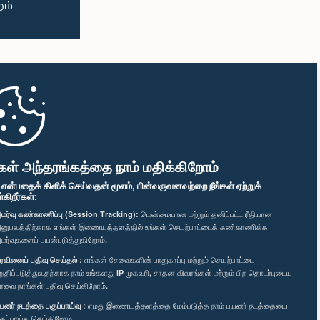
கள் அந்தரங்கத்தை நாம் மதிக்கிறோம்
" என்பதைக் கிளிக் செய்வதன் மூலம், பின்வருவனவற்றை நீங்கள் ஏற்றுக்
ிறீர்கள்:
மர்வு கண்காணிப்பு (Session Tracking):
மென்மையான மற்றும் தனிப்பட்ட ரீதியான
னுபவத்திற்காக எங்கள் இணையத்தளத்தில் உங்கள் செயற்பாட்டைக் கண்காணிக்க
மர்வுகளைப் பயன்படுத்துகிறோம்.
ரவினைப் பதிவு செய்தல் :
எங்கள் சேவைகளின் பாதுகாப்பு மற்றும் செயற்பாட்டை
றுதிப்படுத்துவதற்காக நாம் உங்களது IP முகவரி, சாதன விவரங்கள் மற்றும் பிற தொடர்புடைய
ரவை நாங்கள் பதிவு செய்கிறோம்.
யனர் நடத்தை பகுப்பாய்வு :
எமது இணையத்தளத்தை மேம்படுத்த நாம் பயனர் நடத்தையை
குப்பாய்வு செய்கிறோம்.