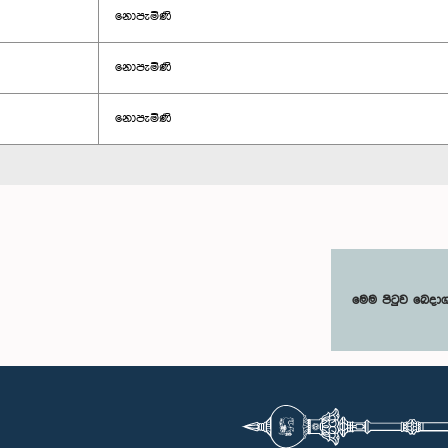
නොපැමිණි
නොපැමිණි
නොපැමිණි
මෙම පිටුව බෙදා