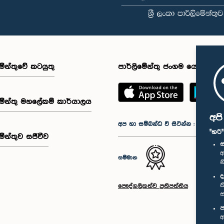
මේන්තුවේ කටයුතු
පාර්ලිමේන්තු ජංගම යෙදුම
මේන්තු මහලේකම් කාර්යාලය
අප
අප හා සම්බන්ධ වී සිටින්න :
"හරි
මේන්තුව සජීවීව
ස
අ
සම්මාන
න
ද
ක
පෞද්ගලිකත්ව ප්‍රතිපත්තිය
ස
ප
අ