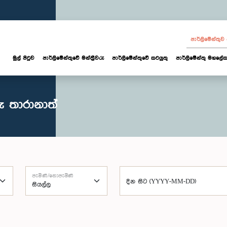
පාර්ලි‌මේන්තු
මුල් පිටුව
පාර්ලි‌මේන්තුවේ මන්ත්‍රීවරු
පාර්ලිමේන්තුවේ කටයුතු
පාර්ලිමේන්තු මහලේක
ු තාරානාත්
පැමිණි/නොපැමිණි
දින සිට (YYYY-MM-DD)