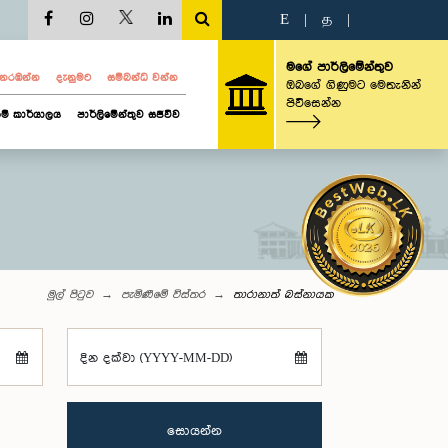
E
|
த
|
මගේ පාර්ලිමේන්තුව
ව නරඹන්න
දැනුමට
සම්බන්ධ වන්න
ඔබගේ ගිණුමට මෙතැනින්
පිවිසෙන්න
ම් කාර්යාලය
පාර්ලිමේන්තුව සජීවීව
මුල් පිටුව
පැමිණීමේ විස්තර
තාරානාත් බස්නායක
දින දක්වා (YYYY-MM-DD)
සොයන්න