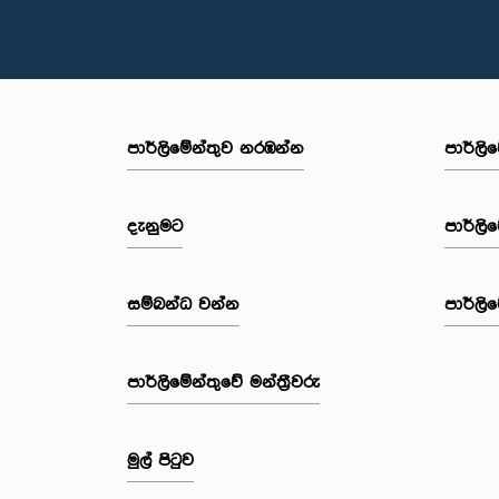
පාර්ලි‌මේන්තුව නරඹන්න
පාර්ලි
දැනුමට
පාර්ලි
සම්බන්ධ වන්න
පාර්ලි
පාර්ලි‌මේන්තුවේ මන්ත්‍රීවරු
මුල් පිටුව