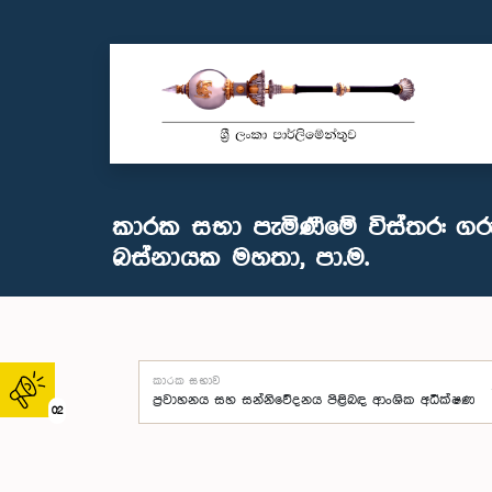
කාරක සභා පැමිණීමේ විස්තර: ගර
බස්නායක මහතා, පා.ම.
කාරක සභාව
02