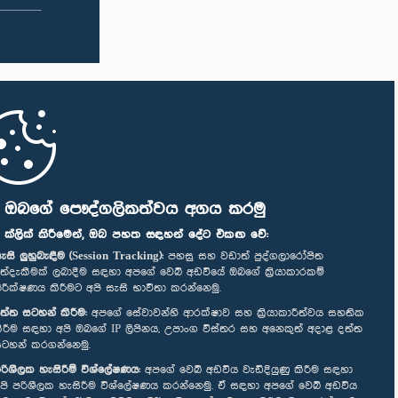
ි ඔබගේ පෞද්ගලිකත්වය අගය කරමු
" ක්ලික් කිරීමෙන්, ඔබ පහත සඳහන් දේට එකඟ වේ:
ැසි ලුහුබැඳීම (Session Tracking):
පහසු සහ වඩාත් පුද්ගලාරෝපිත
ත්දැකීමක් ලබාදීම සඳහා අපගේ වෙබ් අඩවියේ ඔබගේ ක්‍රියාකාරකම්
ිරීක්ෂණය කිරීමට අපි සැසි භාවිතා කරන්නෙමු.
ත්ත සටහන් කිරීම:
අපගේ සේවාවන්හි ආරක්ෂාව සහ ක්‍රියාකාරීත්වය සහතික
ිරීම සඳහා අපි ඔබගේ IP ලිපිනය, උපාංග විස්තර සහ අනෙකුත් අදාළ දත්ත
ටහන් කරගන්නෙමු.
රිශීලක හැසිරීම් විශ්ලේෂණය:
අපගේ වෙබ් අඩවිය වැඩිදියුණු කිරීම සඳහා
පි පරිශීලක හැසිරීම විශ්ලේෂණය කරන්නෙමු. ඒ සඳහා අපගේ වෙබ් අඩවිය