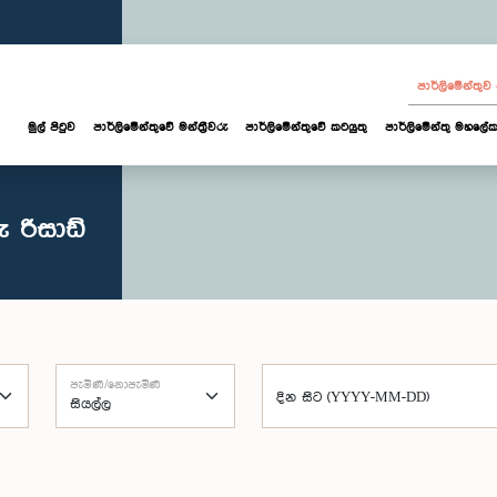
පාර්ලි‌මේන්තු
මුල් පිටුව
පාර්ලි‌මේන්තුවේ මන්ත්‍රීවරු
පාර්ලිමේන්තුවේ කටයුතු
පාර්ලිමේන්තු මහලේක
 රිසාඩ්
පැමිණි/නොපැමිණි
දින සිට (YYYY-MM-DD)