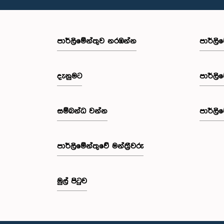
පාර්ලි‌මේන්තුව නරඹන්න
පාර්ලි
දැනුමට
පාර්ලි
සම්බන්ධ වන්න
පාර්ලි
පාර්ලි‌මේන්තුවේ මන්ත්‍රීවරු
මුල් පිටුව