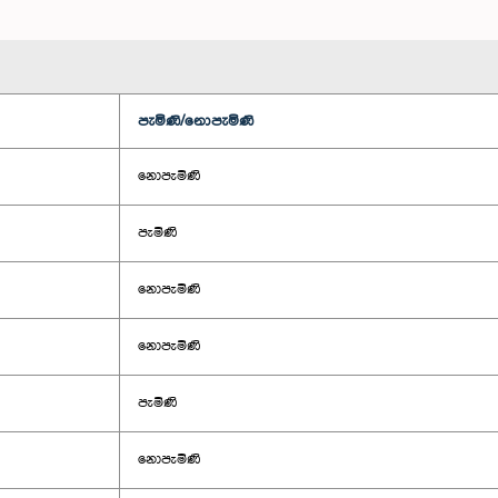
පැමිණි/නොපැමිණි
නොපැමිණි
පැමිණි
නොපැමිණි
නොපැමිණි
පැමිණි
නොපැමිණි