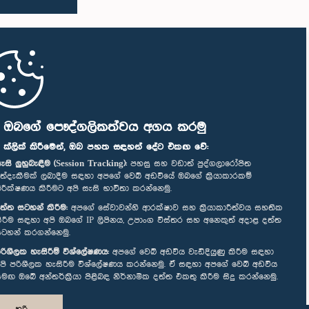
ි ඔබගේ පෞද්ගලිකත්වය අගය කරමු
" ක්ලික් කිරීමෙන්, ඔබ පහත සඳහන් දේට එකඟ වේ:
ැසි ලුහුබැඳීම (Session Tracking):
පහසු සහ වඩාත් පුද්ගලාරෝපිත
ත්දැකීමක් ලබාදීම සඳහා අපගේ වෙබ් අඩවියේ ඔබගේ ක්‍රියාකාරකම්
ිරීක්ෂණය කිරීමට අපි සැසි භාවිතා කරන්නෙමු.
ත්ත සටහන් කිරීම:
අපගේ සේවාවන්හි ආරක්ෂාව සහ ක්‍රියාකාරීත්වය සහතික
ිරීම සඳහා අපි ඔබගේ IP ලිපිනය, උපාංග විස්තර සහ අනෙකුත් අදාළ දත්ත
ටහන් කරගන්නෙමු.
රිශීලක හැසිරීම් විශ්ලේෂණය:
අපගේ වෙබ් අඩවිය වැඩිදියුණු කිරීම සඳහා
පි පරිශීලක හැසිරීම විශ්ලේෂණය කරන්නෙමු. ඒ සඳහා අපගේ වෙබ් අඩවිය
මඟ ඔබේ අන්තර්ක්‍රියා පිළිබඳ නිර්නාමික දත්ත එකතු කිරීම සිදු කරන්නෙමු.