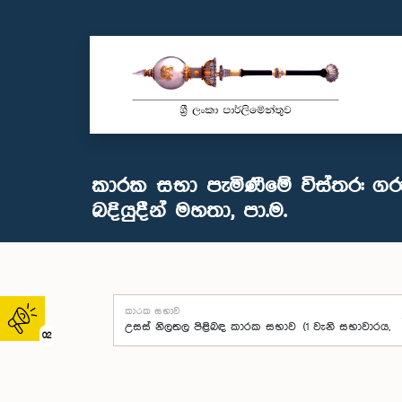
කාරක සභා පැමිණීමේ විස්තර: ගරු
බදියුදීන් මහතා, පා.ම.
කාරක සභාව
02