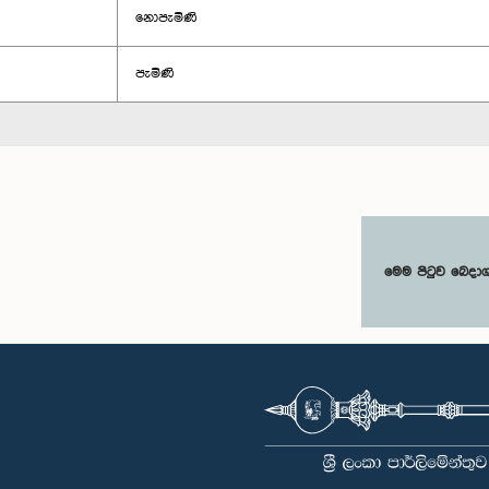
නොපැමිණි
පැමිණි
මෙම පිටුව බෙදා