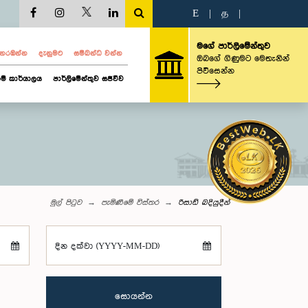
E
|
த
|
මගේ පාර්ලිමේන්තුව
ව නරඹන්න
දැනුමට
සම්බන්ධ වන්න
ඔබගේ ගිණුමට මෙතැනින්
පිවිසෙන්න
ම් කාර්යාලය
පාර්ලිමේන්තුව සජීවීව
මුල් පිටුව
පැමිණීමේ විස්තර
රිසාඩ් බදියුදීන්
දින දක්වා (YYYY-MM-DD)
සොයන්න