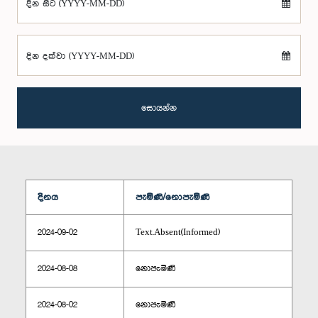
දින සිට (YYYY-MM-DD)
දින දක්වා (YYYY-MM-DD)
සොයන්න
දිනය
පැමිණි/නොපැමිණි
2024-09-02
Text.Absent(Informed)
2024-08-08
නොපැමිණි
2024-08-02
නොපැමිණි