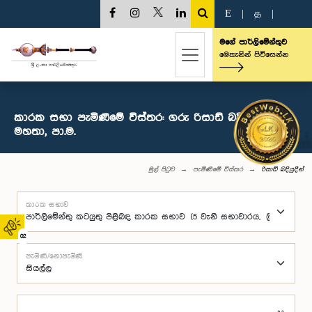
E
|
த
|
මගේ පාර්ලිමේන්තුව
මෙතැනින් පිවිසෙන්න
කාරක සභා පැමිණීමේ විස්තර: ගරු රිසාඩ් බදියුදීන්
මහතා, පා.ම.
මුල් පිටුව
පැමිණීමේ විස්තර
රිසාඩ් බදියුදීන්
කාරක සභාව
02
පැමිණි/නොපැමිණි