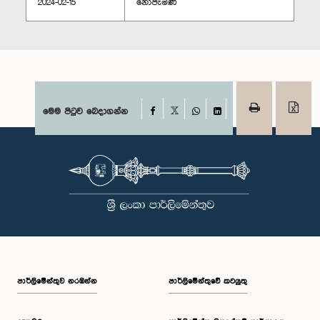
2024-02-15
නොපැමිණි
Facebook
මෙම පිටුව බෙදාගන්න
X
WhatsApp
LinkedIn
පාර්ලි‌මේන්තුව නරඹන්න
පාර්ලිමේන්තුවේ කටයුතු