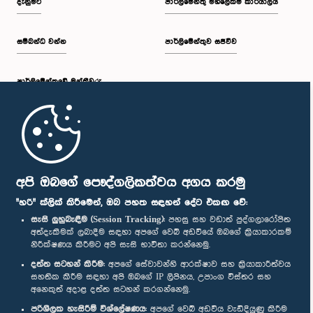
දැනුමට
පාර්ලිමේන්තු මහලේකම් කාර්යාලය
සම්බන්ධ වන්න
පාර්ලිමේන්තුව සජීවීව
පාර්ලි‌මේන්තුවේ මන්ත්‍රීවරු
මුල් පිටුව
පාර්ලිමේන්තු ජංගම යෙදුම
අපි ඔබගේ පෞද්ගලිකත්වය අගය කරමු
"හරි" ක්ලික් කිරීමෙන්, ඔබ පහත සඳහන් දේට එකඟ වේ:
සැසි ලුහුබැඳීම (Session Tracking):
පහසු සහ වඩාත් පුද්ගලාරෝපිත
අත්දැකීමක් ලබාදීම සඳහා අපගේ වෙබ් අඩවියේ ඔබගේ ක්‍රියාකාරකම්
නිරීක්ෂණය කිරීමට අපි සැසි භාවිතා කරන්නෙමු.
අප හා සම්බන්ධ වී සිටින්න :
දත්ත සටහන් කිරීම:
අපගේ සේවාවන්හි ආරක්ෂාව සහ ක්‍රියාකාරීත්වය
සහතික කිරීම සඳහා අපි ඔබගේ IP ලිපිනය, උපාංග විස්තර සහ
අනෙකුත් අදාළ දත්ත සටහන් කරගන්නෙමු.
සම්මාන
පරිශීලක හැසිරීම් විශ්ලේෂණය:
අපගේ වෙබ් අඩවිය වැඩිදියුණු කිරීම