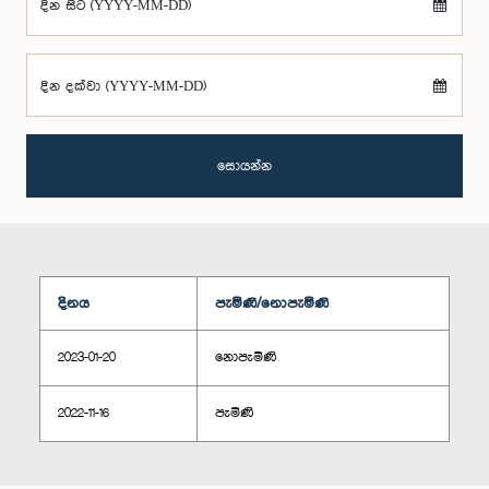
දින සිට (YYYY-MM-DD)
දින දක්වා (YYYY-MM-DD)
සොයන්න
දිනය
පැමිණි/නොපැමිණි
2023-01-20
නොපැමිණි
2022-11-16
පැමිණි