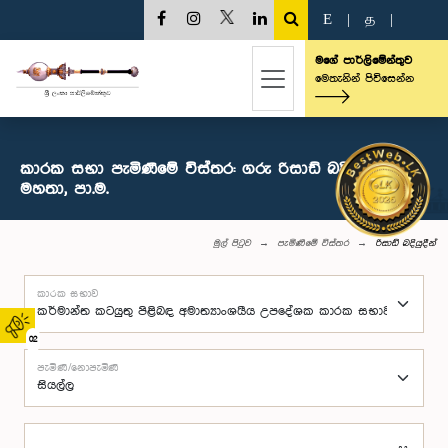
E
|
த
|
මගේ පාර්ලිමේන්තුව
මෙතැනින් පිවිසෙන්න
කාරක සභා පැමිණීමේ විස්තර: ගරු රිසාඩ් බදියුදීන්
මහතා, පා.ම.
මුල් පිටුව
පැමිණීමේ විස්තර
රිසාඩ් බදියුදීන්
කාරක සභාව
02
පැමිණි/නොපැමිණි