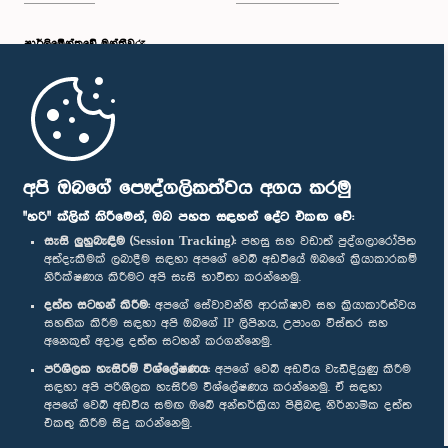
පාර්ලි‌මේන්තුවේ මන්ත්‍රීවරු
මුල් පිටුව
පාර්ලිමේන්තු ජංගම යෙදුම
අපි ඔබගේ පෞද්ගලිකත්වය අගය කරමු
"හරි" ක්ලික් කිරීමෙන්, ඔබ පහත සඳහන් දේට එකඟ වේ:
සැසි ලුහුබැඳීම (Session Tracking):
පහසු සහ වඩාත් පුද්ගලාරෝපිත
අත්දැකීමක් ලබාදීම සඳහා අපගේ වෙබ් අඩවියේ ඔබගේ ක්‍රියාකාරකම්
නිරීක්ෂණය කිරීමට අපි සැසි භාවිතා කරන්නෙමු.
අප හා සම්බන්ධ වී සිටින්න :
දත්ත සටහන් කිරීම:
අපගේ සේවාවන්හි ආරක්ෂාව සහ ක්‍රියාකාරීත්වය
සහතික කිරීම සඳහා අපි ඔබගේ IP ලිපිනය, උපාංග විස්තර සහ
අනෙකුත් අදාළ දත්ත සටහන් කරගන්නෙමු.
සම්මාන
පරිශීලක හැසිරීම් විශ්ලේෂණය:
අපගේ වෙබ් අඩවිය වැඩිදියුණු කිරීම
සඳහා අපි පරිශීලක හැසිරීම විශ්ලේෂණය කරන්නෙමු. ඒ සඳහා
අපගේ වෙබ් අඩවිය සමඟ ඔබේ අන්තර්ක්‍රියා පිළිබඳ නිර්නාමික දත්ත
පෞද්ගලිකත්ව ප්‍රතිපත්තිය
එකතු කිරීම සිදු කරන්නෙමු.