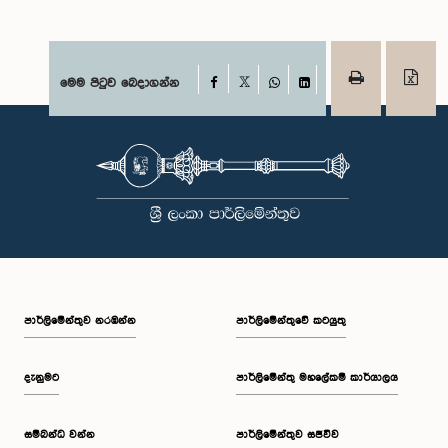
Facebook
මෙම පිටුව බෙදාගන්න
X
WhatsApp
LinkedIn
පාර්ලි‌මේන්තුව නරඹන්න
පාර්ලිමේන්තුවේ කටයුතු
දැනුමට
පාර්ලිමේන්තු මහලේකම් කාර්යාලය
සම්බන්ධ වන්න
පාර්ලිමේන්තුව සජීවීව