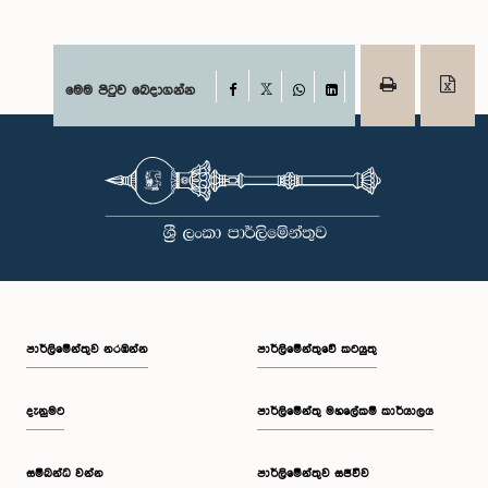
Facebook
මෙම පිටුව බෙදාගන්න
X
WhatsApp
LinkedIn
පාර්ලි‌මේන්තුව නරඹන්න
පාර්ලිමේන්තුවේ කටයුතු
දැනුමට
පාර්ලිමේන්තු මහලේකම් කාර්යාලය
සම්බන්ධ වන්න
පාර්ලිමේන්තුව සජීවීව