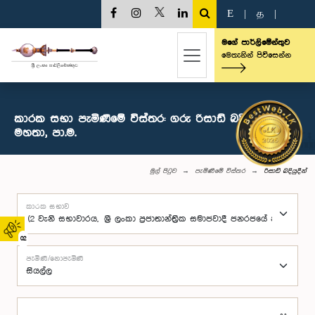
E
|
த
|
මගේ පාර්ලිමේන්තුව
මෙතැනින් පිවිසෙන්න
කාරක සභා පැමිණීමේ විස්තර: ගරු රිසාඩ් බදියුදීන්
මහතා, පා.ම.
මුල් පිටුව
පැමිණීමේ විස්තර
රිසාඩ් බදියුදීන්
කාරක සභාව
02
පැමිණි/නොපැමිණි