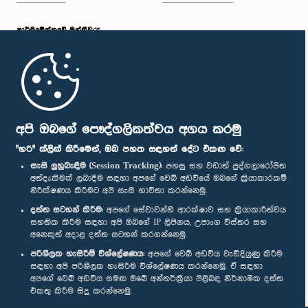
පාර්ලි‌මේන්තුවේ මන්ත්‍රීවරු
මුල් පිටුව
පාර්ලිමේන්තු ජංගම යෙදුම
අපි ඔබගේ පෞද්ගලිකත්වය අගය කරමු
"හරි" ක්ලික් කිරීමෙන්, ඔබ පහත සඳහන් දේට එකඟ වේ:
සැසි ලුහුබැඳීම (Session Tracking):
පහසු සහ වඩාත් පුද්ගලාරෝපිත
අත්දැකීමක් ලබාදීම සඳහා අපගේ වෙබ් අඩවියේ ඔබගේ ක්‍රියාකාරකම්
නිරීක්ෂණය කිරීමට අපි සැසි භාවිතා කරන්නෙමු.
අප හා සම්බන්ධ වී සිටින්න :
දත්ත සටහන් කිරීම:
අපගේ සේවාවන්හි ආරක්ෂාව සහ ක්‍රියාකාරීත්වය
සහතික කිරීම සඳහා අපි ඔබගේ IP ලිපිනය, උපාංග විස්තර සහ
අනෙකුත් අදාළ දත්ත සටහන් කරගන්නෙමු.
සම්මාන
පරිශීලක හැසිරීම් විශ්ලේෂණය:
අපගේ වෙබ් අඩවිය වැඩිදියුණු කිරීම
සඳහා අපි පරිශීලක හැසිරීම විශ්ලේෂණය කරන්නෙමු. ඒ සඳහා
අපගේ වෙබ් අඩවිය සමඟ ඔබේ අන්තර්ක්‍රියා පිළිබඳ නිර්නාමික දත්ත
පෞද්ගලිකත්ව ප්‍රතිපත්තිය
එකතු කිරීම සිදු කරන්නෙමු.