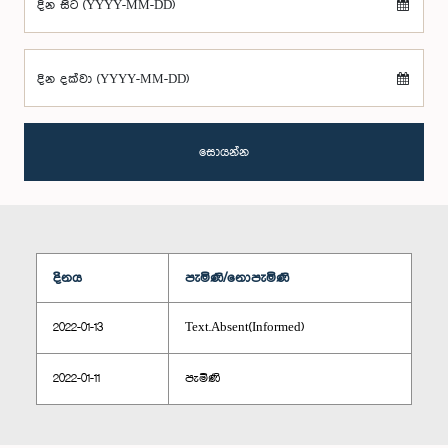
දින සිට (YYYY-MM-DD)
දින දක්වා (YYYY-MM-DD)
සොයන්න
දිනය
පැමිණි/නොපැමිණි
2022-01-13
Text.Absent(Informed)
2022-01-11
පැමිණි