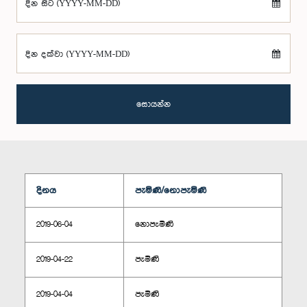
දින සිට (YYYY-MM-DD)
දින දක්වා (YYYY-MM-DD)
සොයන්න
දිනය
පැමිණි/නොපැමිණි
2019-06-04
නොපැමිණි
2019-04-22
පැමිණි
2019-04-04
පැමිණි