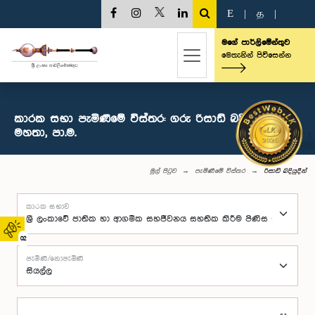
E
|
த
|
මගේ පාර්ලිමේන්තුව
මෙතැනින් පිවිසෙන්න
කාරක සභා පැමිණීමේ විස්තර: ගරු රිසාඩ් බදියුදීන්
මහතා, පා.ම.
මුල් පිටුව
පැමිණීමේ විස්තර
රිසාඩ් බදියුදීන්
කාරක සභාව
02
පැමිණි/නොපැමිණි