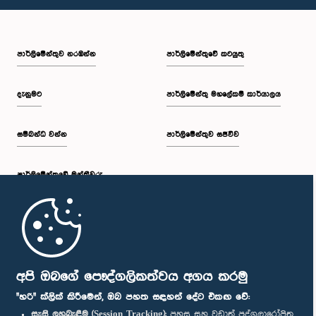
පාර්ලි‌මේන්තුව නරඹන්න
පාර්ලිමේන්තුවේ කටයුතු
දැනුමට
පාර්ලිමේන්තු මහලේකම් කාර්යාලය
සම්බන්ධ වන්න
පාර්ලිමේන්තුව සජීවීව
පාර්ලි‌මේන්තුවේ මන්ත්‍රීවරු
මුල් පිටුව
පාර්ලිමේන්තු ජංගම යෙදුම
අපි ඔබගේ පෞද්ගලිකත්වය අගය කරමු
"හරි" ක්ලික් කිරීමෙන්, ඔබ පහත සඳහන් දේට එකඟ වේ:
සැසි ලුහුබැඳීම (Session Tracking):
පහසු සහ වඩාත් පුද්ගලාරෝපිත