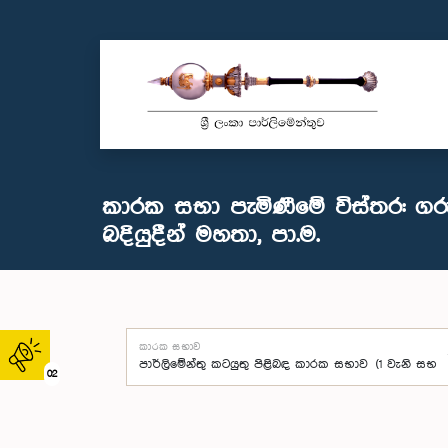
කාරක සභා පැමිණීමේ විස්තර: ගරු
බදියුදීන් මහතා, පා.ම.
කාරක සභාව
02