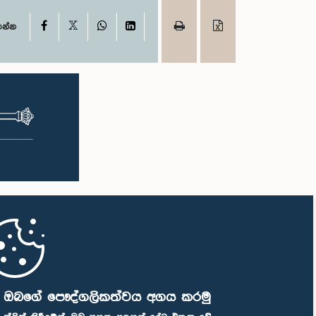
X
Facebook
WhatsApp
LinkedIn
ගන්න
ි ඔබගේ පෞද්ගලිකත්වය අගය කරමු