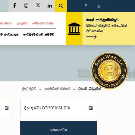
E
|
த
|
මගේ පාර්ලිමේන්තුව
ව නරඹන්න
දැනුමට
සම්බන්ධ වන්න
ඔබගේ ගිණුමට මෙතැනින්
පිවිසෙන්න
ම් කාර්යාලය
පාර්ලිමේන්තුව සජීවීව
මුල් පිටුව
පැමිණීමේ විස්තර
රිසාඩ් බදියුදීන්
දින දක්වා (YYYY-MM-DD)
සොයන්න