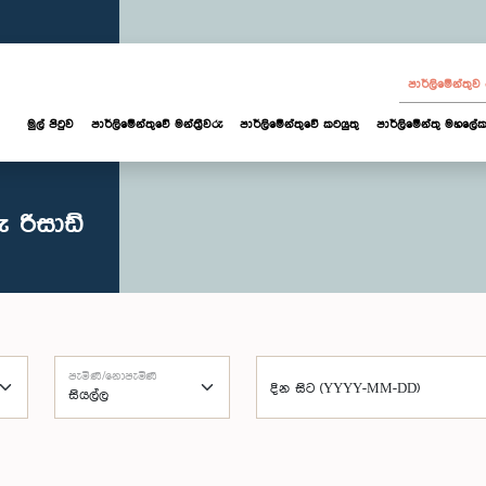
පාර්ලි‌මේන්තු
මුල් පිටුව
පාර්ලි‌මේන්තුවේ මන්ත්‍රීවරු
පාර්ලිමේන්තුවේ කටයුතු
පාර්ලිමේන්තු මහලේක
 රිසාඩ්
පැමිණි/නොපැමිණි
දින සිට (YYYY-MM-DD)