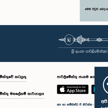
මෙම පිටුව බෙදා
මේන්තුවේ කටයුතු
පාර්ලිමේන්තු ජංගම යෙදුම
මේන්තු මහලේකම් කාර්යාලය
අප
අප හා සම්බන්ධ වී සිටින්න :