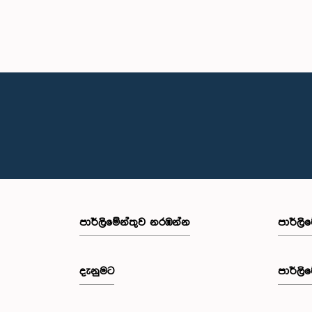
පාර්ලි‌මේන්තුව නරඹන්න
පාර්ලි
දැනුමට
පාර්ලි