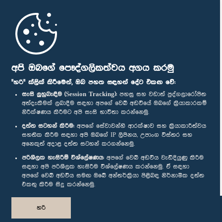
මුල් පිටුව
පාර්ලිමේන්තු ජංගම යෙදුම
අපි ඔබගේ පෞද්ගලිකත්වය අගය කරමු
"හරි" ක්ලික් කිරීමෙන්, ඔබ පහත සඳහන් දේට එකඟ වේ:
සැසි ලුහුබැඳීම (Session Tracking):
පහසු සහ වඩාත් පුද්ගලාරෝපිත
අත්දැකීමක් ලබාදීම සඳහා අපගේ වෙබ් අඩවියේ ඔබගේ ක්‍රියාකාරකම්
නිරීක්ෂණය කිරීමට අපි සැසි භාවිතා කරන්නෙමු.
අප හා සම්බන්ධ වී සිටින්න :
දත්ත සටහන් කිරීම:
අපගේ සේවාවන්හි ආරක්ෂාව සහ ක්‍රියාකාරීත්වය
සහතික කිරීම සඳහා අපි ඔබගේ IP ලිපිනය, උපාංග විස්තර සහ
අනෙකුත් අදාළ දත්ත සටහන් කරගන්නෙමු.
සම්මාන
පරිශීලක හැසිරීම් විශ්ලේෂණය:
අපගේ වෙබ් අඩවිය වැඩිදියුණු කිරීම
සඳහා අපි පරිශීලක හැසිරීම විශ්ලේෂණය කරන්නෙමු. ඒ සඳහා
අපගේ වෙබ් අඩවිය සමඟ ඔබේ අන්තර්ක්‍රියා පිළිබඳ නිර්නාමික දත්ත
පෞද්ගලිකත්ව ප්‍රතිපත්තිය
එකතු කිරීම සිදු කරන්නෙමු.
© ශ්‍රී ලංකා පාර්ලි‌මේන්තුව.
හරි
සියලු හිමිකම් ඇවිරිණි.
නිර්මාණය සහ සංවර්ධනය
TekGeeks