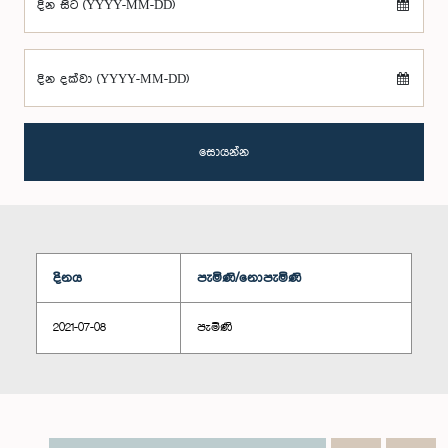
දින සිට (YYYY-MM-DD)
දින දක්වා (YYYY-MM-DD)
සොයන්න
දිනය
පැමිණි/නොපැමිණි
2021-07-08
පැමිණි