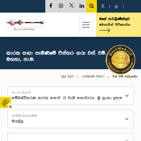
E
|
த
|
මගේ පාර්ලිමේන්තුව
මෙතැනින් පිවිසෙන්න
කාරක සභා පැමිණීමේ විස්තර: ගරු එස්. එම්. චන්ද්‍රසේන
මහතා, පා.ම.
මුල් පිටුව
පැමිණීමේ විස්තර
එස්. එම්. චන්ද්‍රසේන
කාරක සභාව
02
පැමිණි/නොපැමිණි