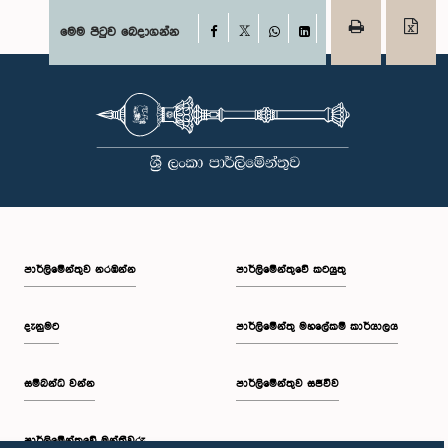
Facebook
මෙම පිටුව බෙදාගන්න
X
WhatsApp
LinkedIn
පාර්ලි‌මේන්තුව නරඹන්න
පාර්ලිමේන්තුවේ කටයුතු
දැනුමට
පාර්ලිමේන්තු මහලේකම් කාර්යාලය
සම්බන්ධ වන්න
පාර්ලිමේන්තුව සජීවීව
පාර්ලි‌මේන්තුවේ මන්ත්‍රීවරු