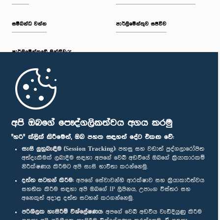
සම්බන්ධ වන්න
පාර්ලිමේන්තුව සජීවීව
පාර්ලි‌මේන්තුවේ මන්ත්‍රීවරු
මුල් පිටුව
පාර්ලිමේන්තු ජංගම යෙදුම
අපි ඔබගේ පෞද්ගලිකත්වය අගය කරමු
"හරි" ක්ලික් කිරීමෙන්, ඔබ පහත සඳහන් දේට එකඟ වේ:
සැසි ලුහුබැඳීම (Session Tracking):
පහසු සහ වඩාත් පුද්ගලාරෝපිත
අත්දැකීමක් ලබාදීම සඳහා අපගේ වෙබ් අඩවියේ ඔබගේ ක්‍රියාකාරකම්
නිරීක්ෂණය කිරීමට අපි සැසි භාවිතා කරන්නෙමු.
අප හා සම්බන්ධ වී සිටින්න :
දත්ත සටහන් කිරීම:
අපගේ සේවාවන්හි ආරක්ෂාව සහ ක්‍රියාකාරීත්වය
සහතික කිරීම සඳහා අපි ඔබගේ IP ලිපිනය, උපාංග විස්තර සහ
අනෙකුත් අදාළ දත්ත සටහන් කරගන්නෙමු.
සම්මාන
පරිශීලක හැසිරීම් විශ්ලේෂණය:
අපගේ වෙබ් අඩවිය වැඩිදියුණු කිරීම