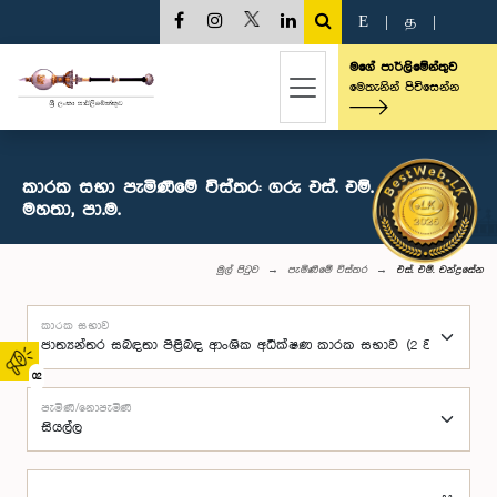
E
|
த
|
මගේ පාර්ලිමේන්තුව
මෙතැනින් පිවිසෙන්න
කාරක සභා පැමිණීමේ විස්තර: ගරු එස්. එම්. චන්ද්‍රසේන
මහතා, පා.ම.
මුල් පිටුව
පැමිණීමේ විස්තර
එස්. එම්. චන්ද්‍රසේන
කාරක සභාව
02
පැමිණි/නොපැමිණි