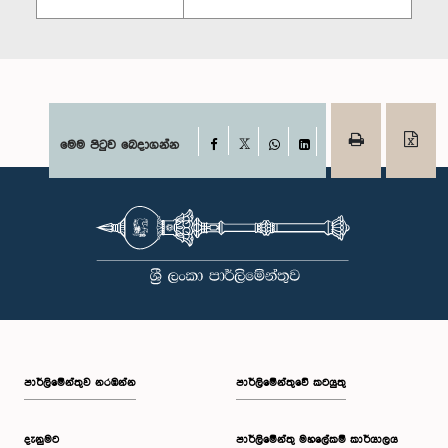
Facebook
මෙම පිටුව බෙදාගන්න
X
WhatsApp
LinkedIn
පාර්ලි‌මේන්තුව නරඹන්න
පාර්ලිමේන්තුවේ කටයුතු
දැනුමට
පාර්ලිමේන්තු මහලේකම් කාර්යාලය