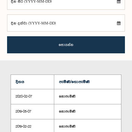
දින සිට (YYYY-MM-DD)
දින දක්වා (YYYY-MM-DD)
සොයන්න
දිනය
පැමිණි/නොපැමිණි
2020-02-07
නොපැමිණි
2019-05-07
නොපැමිණි
2019-02-22
නොපැමිණි