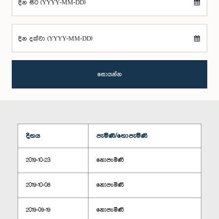
දින සිට (YYYY-MM-DD)
දින දක්වා (YYYY-MM-DD)
සොයන්න
දිනය
පැමිණි/නොපැමිණි
2019-10-23
නොපැමිණි
2019-10-08
නොපැමිණි
2019-09-19
නොපැමිණි