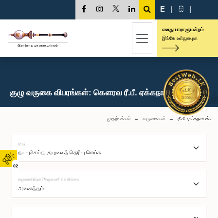
E
|
සි
|
எனது பாராளுமன்றம்
இங்கே உள்நுழைக
குழு வருகை விபரங்கள்: கௌரவ ரீ.பீ. ஏக்கநாயக்க, பா.உ.
முதற்பக்கம்
வருகைகள்
ரீ.பீ. ஏக்கநாயக்க
குழு
02
சமூகமளித்தார்/சமூகமளிக்கவில்லை