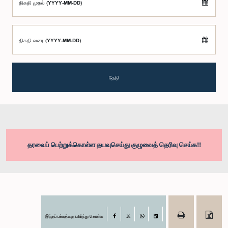
திகதி முதல் (YYYY-MM-DD)
திகதி வரை (YYYY-MM-DD)
தேடு
தரவைப் பெற்றுக்கொள்ள தயவுசெய்து குழுவைத் தெரிவு செய்க!!
இந்தப் பக்கத்தை பகிர்ந்து கொள்க
Facebook
X
WhatsApp
LinkedIn