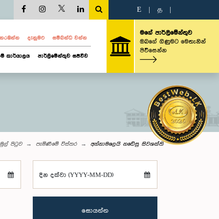
E
|
த
|
මගේ පාර්ලිමේන්තුව
ව නරඹන්න
දැනුමට
සම්බන්ධ වන්න
ඔබගේ ගිණුමට මෙතැනින්
පිවිසෙන්න
ම් කාර්යාලය
පාර්ලිමේන්තුව සජීවීව
මුල් පිටුව
පැමිණීමේ විස්තර
අන්නාමලෙයි නඩේසු සිවශක්ති
දින දක්වා (YYYY-MM-DD)
සොයන්න