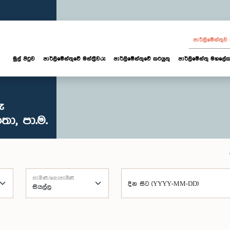
පාර්ලි‌මේන්තු
මුල් පිටුව
පාර්ලි‌මේන්තුවේ මන්ත්‍රීවරු
පාර්ලිමේන්තුවේ කටයුතු
පාර්ලිමේන්තු මහලේක
ු
ා, පා.ම.
පැමිණි/නොපැමිණි
දින සිට (YYYY-MM-DD)