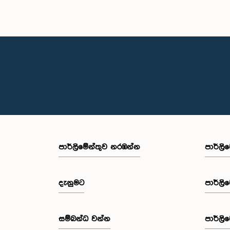
පාර්ලි‌මේන්තුව නරඹන්න
පාර්ලි
දැනුමට
පාර්ලි
සම්බන්ධ වන්න
පාර්ලි