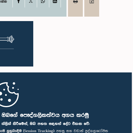
X
Facebook
WhatsApp
LinkedIn
ගන්න
ි ඔබගේ පෞද්ගලිකත්වය අගය කරමු
" ක්ලික් කිරීමෙන්, ඔබ පහත සඳහන් දේට එකඟ වේ:
ැසි ලුහුබැඳීම (Session Tracking):
පහසු සහ වඩාත් පුද්ගලාරෝපිත