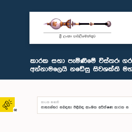
කාරක සභා පැමිණීමේ විස්තර: ගර
අන්නාමලෙයි නඩේසු සිවශක්ති මහත
කාරක සභාව
02