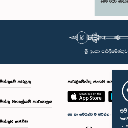
මෙම පිටුව බෙදා
මේන්තුවේ කටයුතු
පාර්ලිමේන්තු ජංගම යෙදුම
මේන්තු මහලේකම් කාර්යාලය
අප
අප හා සම්බන්ධ වී සිටින්න :
"හරි
මේන්තුව සජීවීව
ස