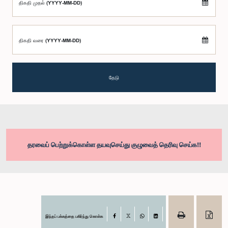
திகதி முதல் (YYYY-MM-DD)
திகதி வரை (YYYY-MM-DD)
தேடு
தரவைப் பெற்றுக்கொள்ள தயவுசெய்து குழுவைத் தெரிவு செய்க!!
இந்தப் பக்கத்தை பகிர்ந்து கொள்க
Facebook
X
WhatsApp
LinkedIn