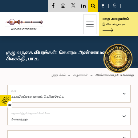
E
|
සි
|
எனது பாராளுமன்றம்
இங்கே உள்நுழைக
குழு வருகை விபரங்கள்: கௌரவ அண்ணாமலை நடேசு
சிவசக்தி, பா.உ.
முதற்பக்கம்
வருகைகள்
அண்ணாமலை நடேசு சிவசக்தி
குழு
02
சமூகமளித்தார்/சமூகமளிக்கவில்லை