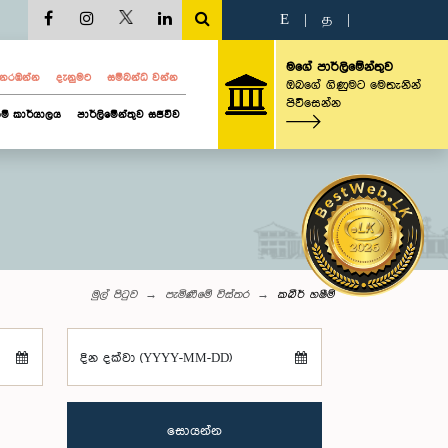
E
|
த
|
මගේ පාර්ලිමේන්තුව
ව නරඹන්න
දැනුමට
සම්බන්ධ වන්න
ඔබගේ ගිණුමට මෙතැනින්
පිවිසෙන්න
ම් කාර්යාලය
පාර්ලිමේන්තුව සජීවීව
මුල් පිටුව
පැමිණීමේ විස්තර
කබීර් හෂීම්
දින දක්වා (YYYY-MM-DD)
සොයන්න