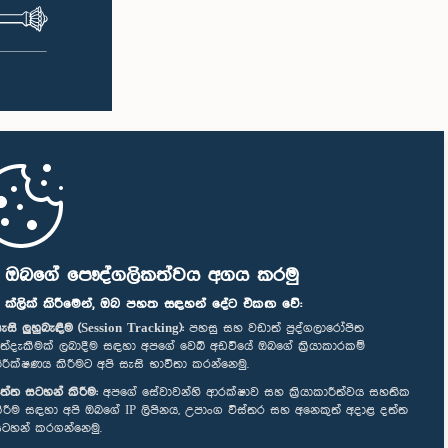
ි ඔබගේ පෞද්ගලිකත්වය අගය කරමු
" ක්ලික් කිරීමෙන්, ඔබ පහත සඳහන් දේට එකඟ වේ:
ැසි ලුහුබැඳීම (Session Tracking):
පහසු සහ වඩාත් පුද්ගලාරෝපිත
ත්දැකීමක් ලබාදීම සඳහා අපගේ වෙබ් අඩවියේ ඔබගේ ක්‍රියාකාරකම්
ිරීක්ෂණය කිරීමට අපි සැසි භාවිතා කරන්නෙමු.
ත්ත සටහන් කිරීම:
අපගේ සේවාවන්හි ආරක්ෂාව සහ ක්‍රියාකාරීත්වය සහතික
ිරීම සඳහා අපි ඔබගේ IP ලිපිනය, උපාංග විස්තර සහ අනෙකුත් අදාළ දත්ත
ටහන් කරගන්නෙමු.