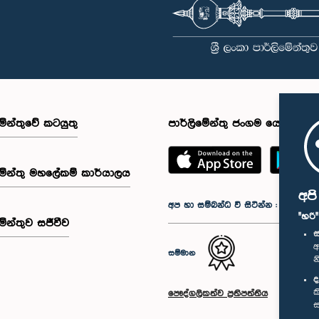
මේන්තුවේ කටයුතු
පාර්ලිමේන්තු ජංගම යෙදුම
මේන්තු මහලේකම් කාර්යාලය
අප
අප හා සම්බන්ධ වී සිටින්න :
"හරි
මේන්තුව සජීවීව
ස
අ
සම්මාන
න
ද
ක
පෞද්ගලිකත්ව ප්‍රතිපත්තිය
ස