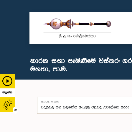
කාරක සභා පැමිණීමේ විස්තර: ගරු
මහතා, පා.ම.
බලන්න
කාරක සභාව
02