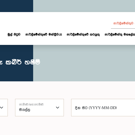
පාර්ලි‌මේන්තු
මුල් පිටුව
පාර්ලි‌මේන්තුවේ මන්ත්‍රීවරු
පාර්ලිමේන්තුවේ කටයුතු
පාර්ලිමේන්තු මහලේක
 කබීර් හෂීම්
පැමිණි/නොපැමිණි
දින සිට (YYYY-MM-DD)