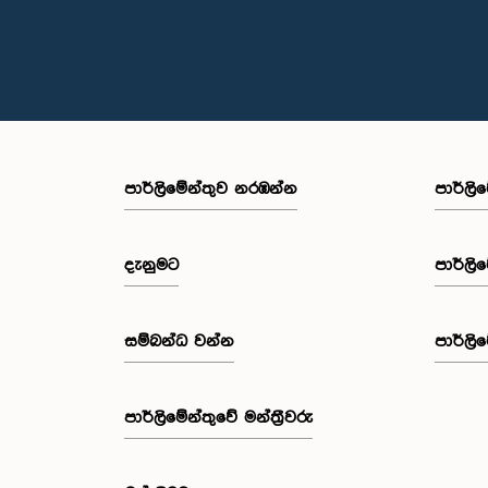
පාර්ලි‌මේන්තුව නරඹන්න
පාර්ලි
දැනුමට
පාර්ලි
සම්බන්ධ වන්න
පාර්ලි
පාර්ලි‌මේන්තුවේ මන්ත්‍රීවරු