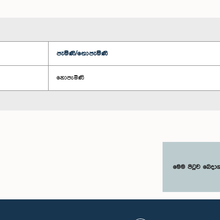
පැමිණි/නොපැමිණි
නොපැමිණි
මෙම පිටුව බෙදා