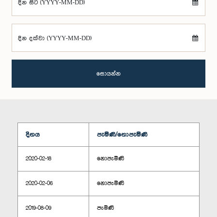
දින සිට (YYYY-MM-DD)
දින දක්වා (YYYY-MM-DD)
සොයන්න
දිනය
පැමිණි/නොපැමිණි
2020-02-18
නොපැමිණි
2020-02-06
නොපැමිණි
2019-08-09
පැමිණි