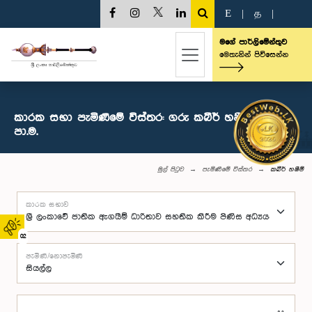
E
|
த
|
මගේ පාර්ලිමේන්තුව
මෙතැනින් පිවිසෙන්න
කාරක සභා පැමිණීමේ විස්තර: ගරු කබීර් හෂීම් මහතා,
පා.ම.
මුල් පිටුව
පැමිණීමේ විස්තර
කබීර් හෂීම්
කාරක සභාව
02
පැමිණි/නොපැමිණි