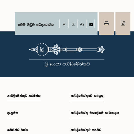
Facebook
මෙම පිටුව බෙදාගන්න
X
WhatsApp
LinkedIn
පාර්ලි‌මේන්තුව නරඹන්න
පාර්ලිමේන්තුවේ කටයුතු
දැනුමට
පාර්ලිමේන්තු මහලේකම් කාර්යාලය
සම්බන්ධ වන්න
පාර්ලිමේන්තුව සජීවීව