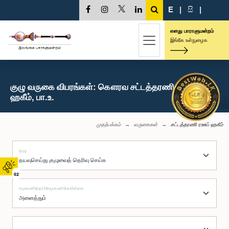
E
|
සි
|
எனது பாராளுமன்றம்
இங்கே உள்நுழைக
குழு வருகை விபரங்கள்: கௌரவ சட்டத்தரணி ரஊப்
ஹகீம், பா.உ.
முதற்பக்கம்
வருகைகள்
சட்டத்தரணி ரஊப் ஹகீம்
குழு
02
சமூகமளித்தார்/சமூகமளிக்கவில்லை