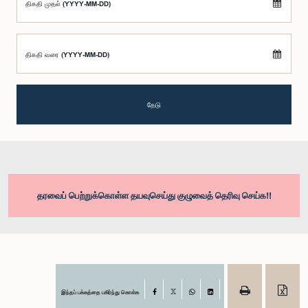
திகதி முதல் (YYYY-MM-DD)
திகதி வரை (YYYY-MM-DD)
தேடு
தரவைப் பெற்றுக்கொள்ள தயவுசெய்து குழுவைத் தெரிவு செய்க!!
இந்தப் பக்கத்தை பகிர்ந்து கொள்க
Facebook
X
WhatsApp
LinkedIn