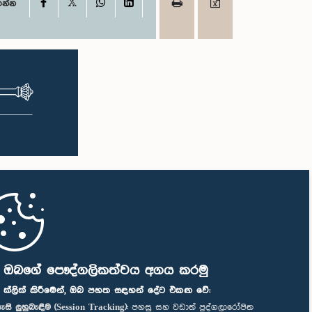
X
Facebook
WhatsApp
LinkedIn
ගන්න
ි ඔබගේ පෞද්ගලිකත්වය අගය කරමු
" ක්ලික් කිරීමෙන්, ඔබ පහත සඳහන් දේට එකඟ වේ:
ැසි ලුහුබැඳීම (Session Tracking):
පහසු සහ වඩාත් පුද්ගලාරෝපිත