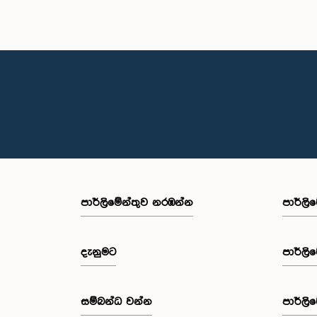
පාර්ලි‌මේන්තුව නරඹන්න
පාර්ලි
දැනුමට
පාර්ලි
සම්බන්ධ වන්න
පාර්ලි