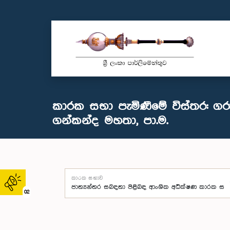
කාරක සභා පැමිණීමේ විස්තර: ගරු
ගන්කන්ද මහතා, පා.ම.
කාරක සභාව
02