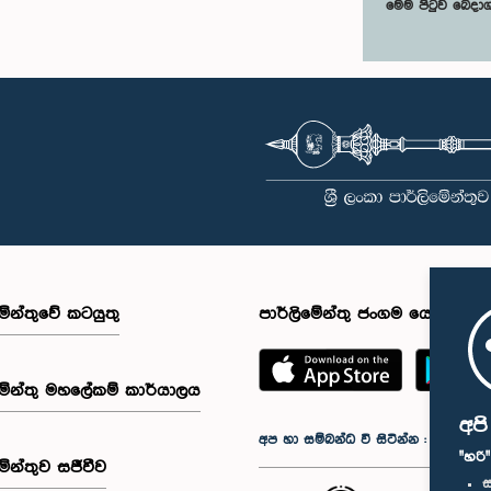
මෙම පිටුව බෙදා
මේන්තුවේ කටයුතු
පාර්ලිමේන්තු ජංගම යෙදුම
මේන්තු මහලේකම් කාර්යාලය
අප
අප හා සම්බන්ධ වී සිටින්න :
"හරි
මේන්තුව සජීවීව
ස