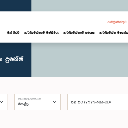
පාර්ලි‌මේන්තු
මුල් පිටුව
පාර්ලි‌මේන්තුවේ මන්ත්‍රීවරු
පාර්ලිමේන්තුවේ කටයුතු
පාර්ලිමේන්තු මහලේක
 දුනේෂ්
පැමිණි/නොපැමිණි
දින සිට (YYYY-MM-DD)