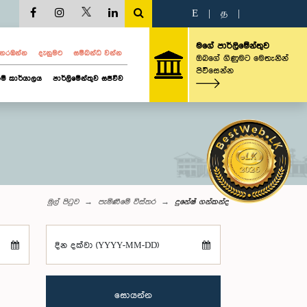
E
|
த
|
මගේ පාර්ලිමේන්තුව
ව නරඹන්න
දැනුමට
සම්බන්ධ වන්න
ඔබගේ ගිණුමට මෙතැනින්
පිවිසෙන්න
ම් කාර්යාලය
පාර්ලිමේන්තුව සජීවීව
මුල් පිටුව
පැමිණීමේ විස්තර
දුනේෂ් ගන්කන්ද
දින දක්වා (YYYY-MM-DD)
සොයන්න