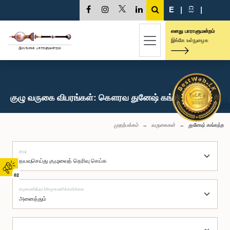
E
|
සි
|
எனது பாராளுமன்றம்
இங்கே உள்நுழைக
குழு வருகை விபரங்கள்: கௌரவ துனேஷ் கங்கந்த, பா.உ.
முதற்பக்கம்
வருகைகள்
துனேஷ் கங்கந்த
குழு
02
சமூகமளித்தார்/சமூகமளிக்கவில்லை