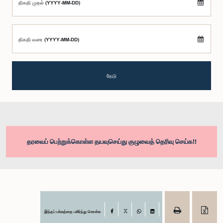
திகதி முதல் (YYYY-MM-DD)
திகதி வரை (YYYY-MM-DD)
தேடு
தரவைப் பெற்றுக்கொள்ள தயவுசெய்து குழுவைத் தெரிவு செய்க!!
இந்தப் பக்கத்தை பகிர்ந்து கொள்க
Facebook
X
WhatsApp
LinkedIn