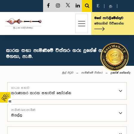
E
|
த
|
මගේ පාර්ලිමේන්තුව
මෙතැනින් පිවිසෙන්න
කාරක සභා පැමිණීමේ විස්තර: ගරු දුනේෂ් ගන්කන්ද
මහතා, පා.ම.
මුල් පිටුව
පැමිණීමේ විස්තර
දුනේෂ් ගන්කන්ද
කාරක සභාව
02
පැමිණි/නොපැමිණි