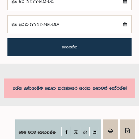
දින සිට (YYYY-MM-DD)
දින දක්වා (YYYY-MM-DD)
සොයන්න
දත්ත ලබාගැනීම සඳහා කරුණාකර කාරක සභාවක් තෝරන්න!
Facebook
මෙම පිටුව බෙදාගන්න
X
WhatsApp
LinkedIn