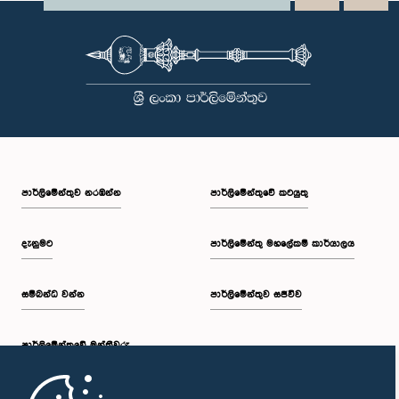
පාර්ලි‌මේන්තුව නරඹන්න
පාර්ලිමේන්තුවේ කටයුතු
දැනුමට
පාර්ලිමේන්තු මහලේකම් කාර්යාලය
සම්බන්ධ වන්න
පාර්ලිමේන්තුව සජීවීව
පාර්ලි‌මේන්තුවේ මන්ත්‍රීවරු
මුල් පිටුව