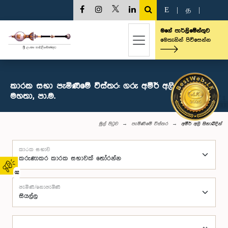
E
|
த
|
මගේ පාර්ලිමේන්තුව
මෙතැනින් පිවිසෙන්න
කාරක සභා පැමිණීමේ විස්තර: ගරු අමීර් අලි සිහාබ්දින්
මහතා, පා.ම.
මුල් පිටුව
පැමිණීමේ විස්තර
අමීර් අලි සිහාබ්දින්
කාරක සභාව
02
පැමිණි/නොපැමිණි