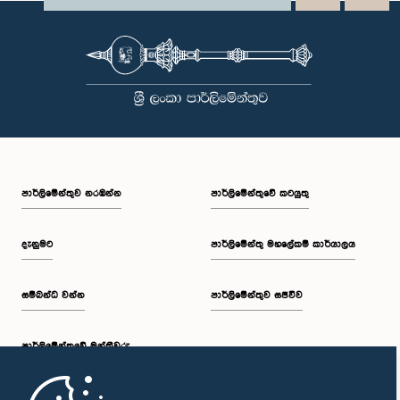
පාර්ලි‌මේන්තුව නරඹන්න
පාර්ලිමේන්තුවේ කටයුතු
දැනුමට
පාර්ලිමේන්තු මහලේකම් කාර්යාලය
සම්බන්ධ වන්න
පාර්ලිමේන්තුව සජීවීව
පාර්ලි‌මේන්තුවේ මන්ත්‍රීවරු
මුල් පිටුව