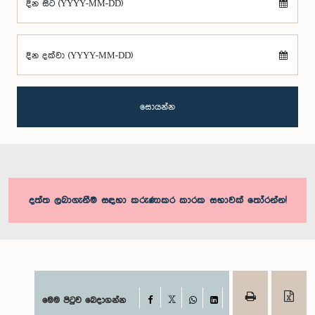
දින සිට (YYYY-MM-DD)
දින දක්වා (YYYY-MM-DD)
සොයන්න
දත්ත ලබාගැනීම සඳහා කරුණාකර කාරක සභාවක් තෝරන්න!
Facebook
මෙම පිටුව බෙදාගන්න
X
WhatsApp
LinkedIn