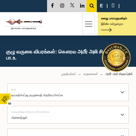
E
|
සි
|
எனது பாராளுமன்றம்
இங்கே உள்நுழைக
குழு வருகை விபரங்கள்: கௌரவ அமீர் அலி சிஹாப்தீன்,
பா.உ.
முதற்பக்கம்
வருகைகள்
அமீர் அலி சிஹாப்தீன்
குழு
02
சமூகமளித்தார்/சமூகமளிக்கவில்லை