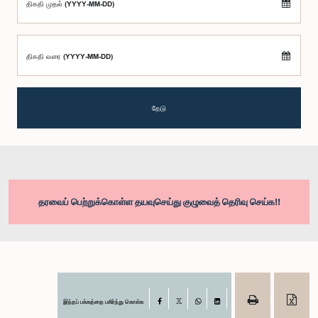
திகதி முதல் (YYYY-MM-DD)
திகதி வரை (YYYY-MM-DD)
தேடு
தரவைப் பெற்றுக்கொள்ள தயவுசெய்து குழுவைத் தெரிவு செய்க!!
இந்தப் பக்கத்தை பகிர்ந்து கொள்க
Facebook
X
WhatsApp
LinkedIn