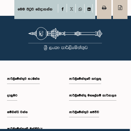
Facebook
මෙම පිටුව බෙදාගන්න
X
WhatsApp
LinkedIn
පාර්ලි‌මේන්තුව නරඹන්න
පාර්ලිමේන්තුවේ කටයුතු
දැනුමට
පාර්ලිමේන්තු මහලේකම් කාර්යාලය
සම්බන්ධ වන්න
පාර්ලිමේන්තුව සජීවීව
පාර්ලි‌මේන්තුවේ මන්ත්‍රීවරු