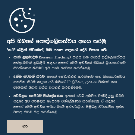
මුල් පිටුව
පාර්ලිමේන්තු ජංගම යෙදුම
අපි ඔබගේ පෞද්ගලිකත්වය අගය කරමු
"හරි" ක්ලික් කිරීමෙන්, ඔබ පහත සඳහන් දේට එකඟ වේ:
සැසි ලුහුබැඳීම (Session Tracking):
පහසු සහ වඩාත් පුද්ගලාරෝපිත
අත්දැකීමක් ලබාදීම සඳහා අපගේ වෙබ් අඩවියේ ඔබගේ ක්‍රියාකාරකම්
නිරීක්ෂණය කිරීමට අපි සැසි භාවිතා කරන්නෙමු.
අප හා සම්බන්ධ වී සිටින්න :
දත්ත සටහන් කිරීම:
අපගේ සේවාවන්හි ආරක්ෂාව සහ ක්‍රියාකාරීත්වය
සහතික කිරීම සඳහා අපි ඔබගේ IP ලිපිනය, උපාංග විස්තර සහ
අනෙකුත් අදාළ දත්ත සටහන් කරගන්නෙමු.
සම්මාන
පරිශීලක හැසිරීම් විශ්ලේෂණය:
අපගේ වෙබ් අඩවිය වැඩිදියුණු කිරීම
සඳහා අපි පරිශීලක හැසිරීම විශ්ලේෂණය කරන්නෙමු. ඒ සඳහා
අපගේ වෙබ් අඩවිය සමඟ ඔබේ අන්තර්ක්‍රියා පිළිබඳ නිර්නාමික දත්ත
පෞද්ගලිකත්ව ප්‍රතිපත්තිය
එකතු කිරීම සිදු කරන්නෙමු.
© ශ්‍රී ලංකා පාර්ලි‌මේන්තුව.
හරි
සියලු හිමිකම් ඇවිරිණි.
නිර්මාණය සහ සංවර්ධනය
TekGeeks