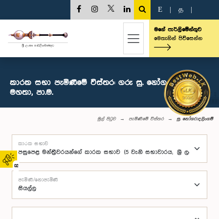
E
|
த
|
මගේ පාර්ලිමේන්තුව
මෙතැනින් පිවිසෙන්න
කාරක සභා පැමිණීමේ විස්තර: ගරු සු. නෝගරාදලිංගම්
මහතා, පා.ම.
මුල් පිටුව
පැමිණීමේ විස්තර
සු. නෝගරාදලිංගම්
කාරක සභාව
02
පැමිණි/නොපැමිණි