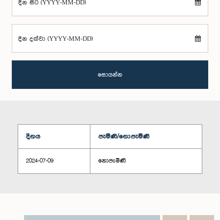
දින සිට (YYYY-MM-DD)
දින දක්වා (YYYY-MM-DD)
සොයන්න
දිනය
පැමිණි/නොපැමිණි
2024-07-09
නොපැමිණි