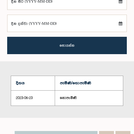
දින සිට (YYYY-MM-DD)
දින දක්වා (YYYY-MM-DD)
සොයන්න
දිනය
පැමිණි/නොපැමිණි
2023-06-23
නොපැමිණි