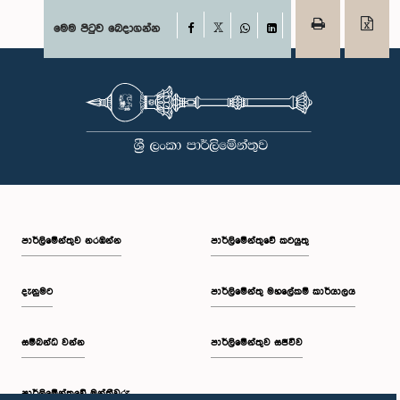
Facebook
මෙම පිටුව බෙදාගන්න
X
WhatsApp
LinkedIn
පාර්ලි‌මේන්තුව නරඹන්න
පාර්ලිමේන්තුවේ කටයුතු
දැනුමට
පාර්ලිමේන්තු මහලේකම් කාර්යාලය
සම්බන්ධ වන්න
පාර්ලිමේන්තුව සජීවීව
පාර්ලි‌මේන්තුවේ මන්ත්‍රීවරු