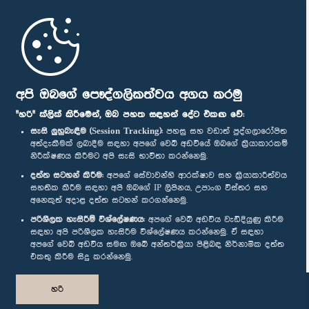
මුල් පිටුව
පාර්ලිමේන්තු ජංගම යෙදුම
අපි ඔබගේ පෞද්ගලිකත්වය අගය කරමු
"හරි" ක්ලික් කිරීමෙන්, ඔබ පහත සඳහන් දේට එකඟ වේ:
සැසි ලුහුබැඳීම (Session Tracking):
පහසු සහ වඩාත් පුද්ගලාරෝපිත
අත්දැකීමක් ලබාදීම සඳහා අපගේ වෙබ් අඩවියේ ඔබගේ ක්‍රියාකාරකම්
නිරීක්ෂණය කිරීමට අපි සැසි භාවිතා කරන්නෙමු.
අප හා සම්බන්ධ වී සිටින්න :
දත්ත සටහන් කිරීම:
අපගේ සේවාවන්හි ආරක්ෂාව සහ ක්‍රියාකාරීත්වය
සහතික කිරීම සඳහා අපි ඔබගේ IP ලිපිනය, උපාංග විස්තර සහ
අනෙකුත් අදාළ දත්ත සටහන් කරගන්නෙමු.
සම්මාන
පරිශීලක හැසිරීම් විශ්ලේෂණය:
අපගේ වෙබ් අඩවිය වැඩිදියුණු කිරීම
සඳහා අපි පරිශීලක හැසිරීම විශ්ලේෂණය කරන්නෙමු. ඒ සඳහා
අපගේ වෙබ් අඩවිය සමඟ ඔබේ අන්තර්ක්‍රියා පිළිබඳ නිර්නාමික දත්ත
පෞද්ගලිකත්ව ප්‍රතිපත්තිය
එකතු කිරීම සිදු කරන්නෙමු.
© ශ්‍රී ලංකා පාර්ලි‌මේන්තුව.
හරි
සියලු හිමිකම් ඇවිරිණි.
නිර්මාණය සහ සංවර්ධනය
TekGeeks