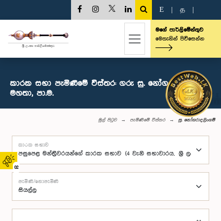
E
|
த
|
මගේ පාර්ලිමේන්තුව
මෙතැනින් පිවිසෙන්න
කාරක සභා පැමිණීමේ විස්තර: ගරු සු. නෝගරාදලිංගම්
මහතා, පා.ම.
මුල් පිටුව
පැමිණීමේ විස්තර
සු. නෝගරාදලිංගම්
කාරක සභාව
02
පැමිණි/නොපැමිණි