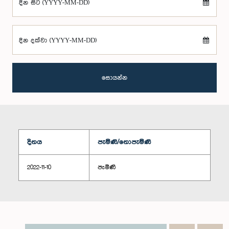
දින සිට (YYYY-MM-DD)
දින දක්වා (YYYY-MM-DD)
සොයන්න
දිනය
පැමිණි/නොපැමිණි
2022-11-10
පැමිණි