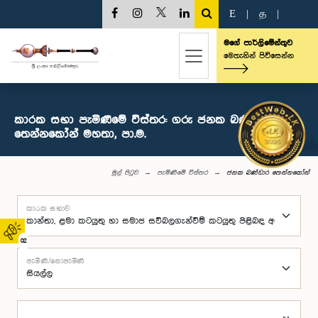
E
|
த
|
මගේ පාර්ලිමේන්තුව
මෙතැනින් පිවිසෙන්න
කාරක සභා පැමිණීමේ විස්තර: ගරු ජනක බණ්ඩාර
තෙන්නකෝන් මහතා, පා.ම.
මුල් පිටුව
පැමිණීමේ විස්තර
ජනක බණ්ඩාර තෙන්නකෝන්
කාරක සභාව
02
පැමිණි/නොපැමිණි