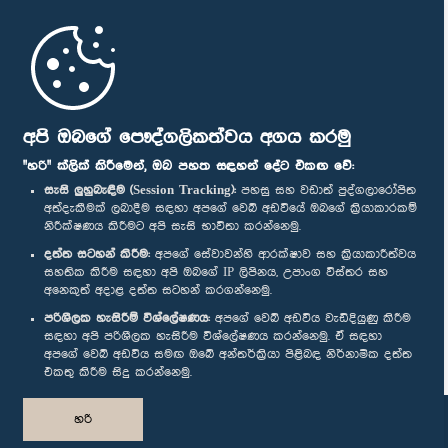
මුල් පිටුව
පාර්ලිමේන්තු ජංගම යෙදුම
අපි ඔබගේ පෞද්ගලිකත්වය අගය කරමු
"හරි" ක්ලික් කිරීමෙන්, ඔබ පහත සඳහන් දේට එකඟ වේ:
සැසි ලුහුබැඳීම (Session Tracking):
පහසු සහ වඩාත් පුද්ගලාරෝපිත
අත්දැකීමක් ලබාදීම සඳහා අපගේ වෙබ් අඩවියේ ඔබගේ ක්‍රියාකාරකම්
නිරීක්ෂණය කිරීමට අපි සැසි භාවිතා කරන්නෙමු.
අප හා සම්බන්ධ වී සිටින්න :
දත්ත සටහන් කිරීම:
අපගේ සේවාවන්හි ආරක්ෂාව සහ ක්‍රියාකාරීත්වය
සහතික කිරීම සඳහා අපි ඔබගේ IP ලිපිනය, උපාංග විස්තර සහ
අනෙකුත් අදාළ දත්ත සටහන් කරගන්නෙමු.
සම්මාන
පරිශීලක හැසිරීම් විශ්ලේෂණය:
අපගේ වෙබ් අඩවිය වැඩිදියුණු කිරීම
සඳහා අපි පරිශීලක හැසිරීම විශ්ලේෂණය කරන්නෙමු. ඒ සඳහා
අපගේ වෙබ් අඩවිය සමඟ ඔබේ අන්තර්ක්‍රියා පිළිබඳ නිර්නාමික දත්ත
පෞද්ගලිකත්ව ප්‍රතිපත්තිය
එකතු කිරීම සිදු කරන්නෙමු.
© ශ්‍රී ලංකා පාර්ලි‌මේන්තුව.
හරි
සියලු හිමිකම් ඇවිරිණි.
නිර්මාණය සහ සංවර්ධනය
TekGeeks