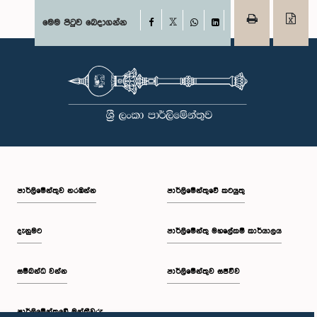
Facebook
මෙම පිටුව බෙදාගන්න
X
WhatsApp
LinkedIn
පාර්ලි‌මේන්තුව නරඹන්න
පාර්ලිමේන්තුවේ කටයුතු
දැනුමට
පාර්ලිමේන්තු මහලේකම් කාර්යාලය
සම්බන්ධ වන්න
පාර්ලිමේන්තුව සජීවීව
පාර්ලි‌මේන්තුවේ මන්ත්‍රීවරු