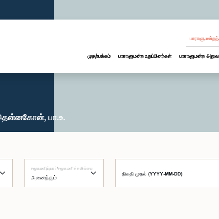
பாராளுமன்றத்
முதற்பக்கம்
பாராளுமன்ற உறுப்பினர்கள்
பாராளுமன்ற அலுவ
தென்னகோன், பா.உ.
சமூகமளித்தார்/சமூகமளிக்கவில்லை
திகதி முதல் (YYYY-MM-DD)