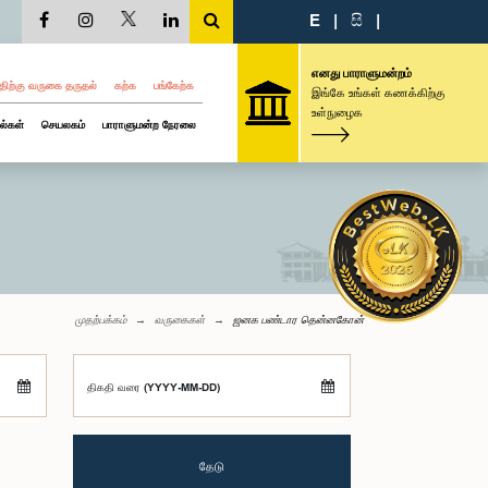
E
|
සි
|
எனது பாராளுமன்றம்
திற்கு வருகை தருதல்
கற்க
பங்கேற்க
இங்கே உங்கள் கணக்கிற்கு
உள்நுழைக
ல்கள்
செயலகம்
பாராளுமன்ற நேரலை
முதற்பக்கம்
வருகைகள்
ஜனக பண்டார தென்னகோன்
திகதி வரை (YYYY-MM-DD)
தேடு