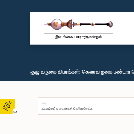
குழு வருகை விபரங்கள்: கௌரவ ஜனக பண்டார 
குழு
02