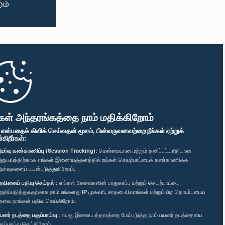
கள் அந்தரங்கத்தை நாம் மதிக்கிறோம்
" என்பதைக் கிளிக் செய்வதன் மூலம், பின்வருவனவற்றை நீங்கள் ஏற்றுக்
ிறீர்கள்:
மர்வு கண்காணிப்பு (Session Tracking):
மென்மையான மற்றும் தனிப்பட்ட ரீதியான
னுபவத்திற்காக எங்கள் இணையத்தளத்தில் உங்கள் செயற்பாட்டைக் கண்காணிக்க
மர்வுகளைப் பயன்படுத்துகிறோம்.
ரவினைப் பதிவு செய்தல் :
எங்கள் சேவைகளின் பாதுகாப்பு மற்றும் செயற்பாட்டை
றுதிப்படுத்துவதற்காக நாம் உங்களது IP முகவரி, சாதன விவரங்கள் மற்றும் பிற தொடர்புடைய
ரவை நாங்கள் பதிவு செய்கிறோம்.
யனர் நடத்தை பகுப்பாய்வு :
எமது இணையத்தளத்தை மேம்படுத்த நாம் பயனர் நடத்தையை
குப்பாய்வு செய்கிறோம்.