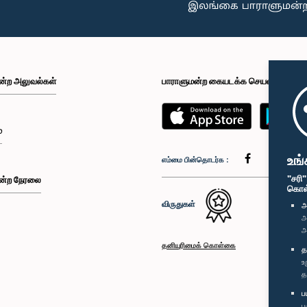
ன்ற அலுவல்கள்
பாராளுமன்ற கையடக்க செயலி
்
உங்
எம்மை பின்தொடர்க :
"சரி
ன்ற நேரலை
கொள்க
விருதுகள்
அ
அ
அ
தனியுரிமைக் கொள்கை
த
உ
த
ப
ப