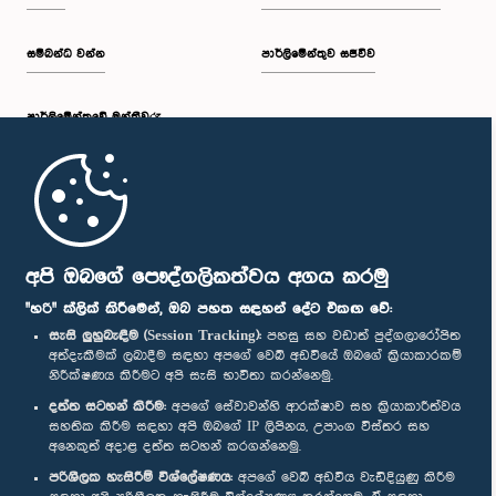
සම්බන්ධ වන්න
පාර්ලිමේන්තුව සජීවීව
පාර්ලි‌මේන්තුවේ මන්ත්‍රීවරු
මුල් පිටුව
පාර්ලිමේන්තු ජංගම යෙදුම
අපි ඔබගේ පෞද්ගලිකත්වය අගය කරමු
"හරි" ක්ලික් කිරීමෙන්, ඔබ පහත සඳහන් දේට එකඟ වේ:
සැසි ලුහුබැඳීම (Session Tracking):
පහසු සහ වඩාත් පුද්ගලාරෝපිත
අත්දැකීමක් ලබාදීම සඳහා අපගේ වෙබ් අඩවියේ ඔබගේ ක්‍රියාකාරකම්
නිරීක්ෂණය කිරීමට අපි සැසි භාවිතා කරන්නෙමු.
අප හා සම්බන්ධ වී සිටින්න :
දත්ත සටහන් කිරීම:
අපගේ සේවාවන්හි ආරක්ෂාව සහ ක්‍රියාකාරීත්වය
සහතික කිරීම සඳහා අපි ඔබගේ IP ලිපිනය, උපාංග විස්තර සහ
අනෙකුත් අදාළ දත්ත සටහන් කරගන්නෙමු.
සම්මාන
පරිශීලක හැසිරීම් විශ්ලේෂණය:
අපගේ වෙබ් අඩවිය වැඩිදියුණු කිරීම