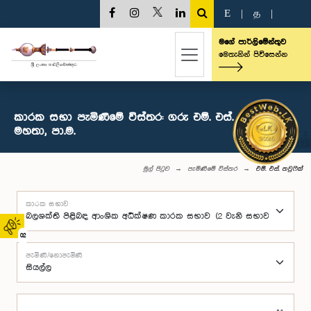
E
|
த
|
මගේ පාර්ලිමේන්තුව
මෙතැනින් පිවිසෙන්න
කාරක සභා පැමිණීමේ විස්තර: ගරු එම්. එස්. තවුෆික්
මහතා, පා.ම.
මුල් පිටුව
පැමිණීමේ විස්තර
එම්. එස්. තවුෆික්
කාරක සභාව
02
පැමිණි/නොපැමිණි