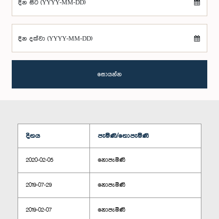
දින සිට (YYYY-MM-DD)
දින දක්වා (YYYY-MM-DD)
සොයන්න
දිනය
පැමිණි/නොපැමිණි
2020-02-05
නොපැමිණි
2019-07-29
නොපැමිණි
2019-02-07
නොපැමිණි