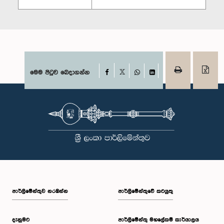
Facebook
මෙම පිටුව බෙදාගන්න
X
WhatsApp
LinkedIn
පාර්ලි‌මේන්තුව නරඹන්න
පාර්ලිමේන්තුවේ කටයුතු
දැනුමට
පාර්ලිමේන්තු මහලේකම් කාර්යාලය