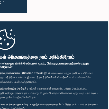
கள் அந்தரங்கத்தை நாம் மதிக்கிறோம்
" என்பதைக் கிளிக் செய்வதன் மூலம், பின்வருவனவற்றை நீங்கள் ஏற்றுக்
ிறீர்கள்:
மர்வு கண்காணிப்பு (Session Tracking):
மென்மையான மற்றும் தனிப்பட்ட ரீதியான
னுபவத்திற்காக எங்கள் இணையத்தளத்தில் உங்கள் செயற்பாட்டைக் கண்காணிக்க
மர்வுகளைப் பயன்படுத்துகிறோம்.
ரவினைப் பதிவு செய்தல் :
எங்கள் சேவைகளின் பாதுகாப்பு மற்றும் செயற்பாட்டை
றுதிப்படுத்துவதற்காக நாம் உங்களது IP முகவரி, சாதன விவரங்கள் மற்றும் பிற தொடர்புடைய
ரவை நாங்கள் பதிவு செய்கிறோம்.
யனர் நடத்தை பகுப்பாய்வு :
எமது இணையத்தளத்தை மேம்படுத்த நாம் பயனர் நடத்தையை
குப்பாய்வு செய்கிறோம்.