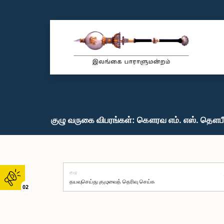
குழு வருகை விபரங்கள்: கௌரவ எம். எஸ். தௌபீக்
குழு
02