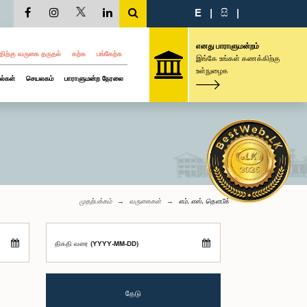
E
|
සි
|
எனது பாராளுமன்றம்
திற்கு வருகை தருதல்
கற்க
பங்கேற்க
இங்கே உங்கள் கணக்கிற்கு
உள்நுழைக
ல்கள்
செயலகம்
பாராளுமன்ற நேரலை
முதற்பக்கம்
வருகைகள்
எம். எஸ். தௌபீக்
திகதி வரை (YYYY-MM-DD)
தேடு