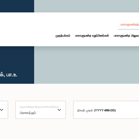
பாராளுமன்றத்
முதற்பக்கம்
பாராளுமன்ற உறுப்பினர்கள்
பாராளுமன்ற அலுவ
, பா.உ.
சமூகமளித்தார்/சமூகமளிக்கவில்லை
திகதி முதல் (YYYY-MM-DD)