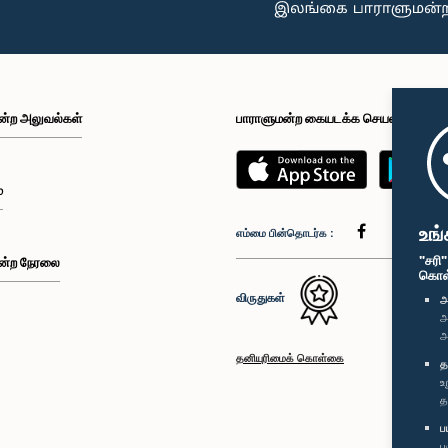
ன்ற அலுவல்கள்
பாராளுமன்ற கையடக்க செயலி
்
உங்
எம்மை பின்தொடர்க :
"சரி
ன்ற நேரலை
கொள்க
விருதுகள்
அ
அ
அ
தனியுரிமைக் கொள்கை
த
உ
த
ப
ப