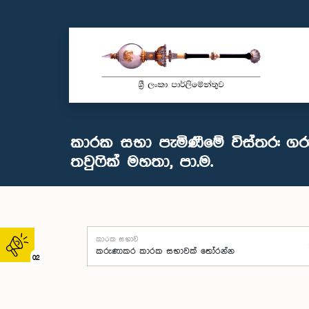
කාරක සභා පැමිණීමේ විස්තර: ගරු 
තවුෆික් මහතා, පා.ම.
කාරක සභාව
02