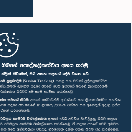
ි ඔබගේ පෞද්ගලිකත්වය අගය කරමු
" ක්ලික් කිරීමෙන්, ඔබ පහත සඳහන් දේට එකඟ වේ:
ැසි ලුහුබැඳීම (Session Tracking):
පහසු සහ වඩාත් පුද්ගලාරෝපිත
ත්දැකීමක් ලබාදීම සඳහා අපගේ වෙබ් අඩවියේ ඔබගේ ක්‍රියාකාරකම්
ිරීක්ෂණය කිරීමට අපි සැසි භාවිතා කරන්නෙමු.
ත්ත සටහන් කිරීම:
අපගේ සේවාවන්හි ආරක්ෂාව සහ ක්‍රියාකාරීත්වය සහතික
ිරීම සඳහා අපි ඔබගේ IP ලිපිනය, උපාංග විස්තර සහ අනෙකුත් අදාළ දත්ත
ටහන් කරගන්නෙමු.
රිශීලක හැසිරීම් විශ්ලේෂණය:
අපගේ වෙබ් අඩවිය වැඩිදියුණු කිරීම සඳහා
පි පරිශීලක හැසිරීම විශ්ලේෂණය කරන්නෙමු. ඒ සඳහා අපගේ වෙබ් අඩවිය
මඟ ඔබේ අන්තර්ක්‍රියා පිළිබඳ නිර්නාමික දත්ත එකතු කිරීම සිදු කරන්නෙමු.