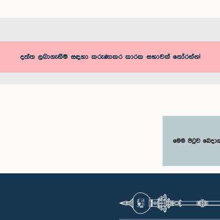
දත්ත ලබාගැනීම සඳහා කරුණාකර කාරක සභාවක් තෝරන්න!
මෙම පිටුව බෙදා