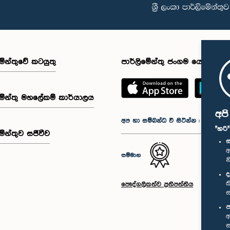
මේන්තුවේ කටයුතු
පාර්ලිමේන්තු ජංගම යෙදුම
මේන්තු මහලේකම් කාර්යාලය
අප
අප හා සම්බන්ධ වී සිටින්න :
"හරි
මේන්තුව සජීවීව
ස
අ
සම්මාන
න
ද
ක
පෞද්ගලිකත්ව ප්‍රතිපත්තිය
ස
ප
අ
ස