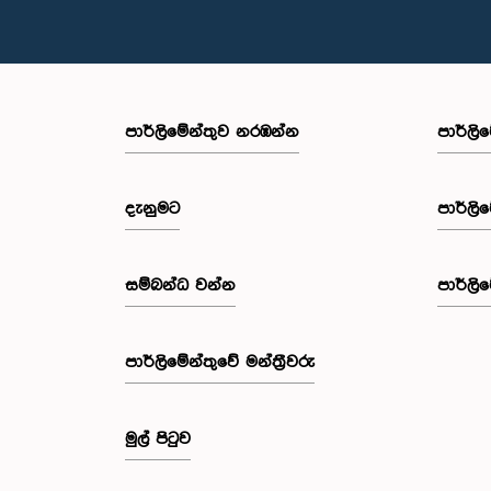
පාර්ලි‌මේන්තුව නරඹන්න
පාර්ලි
දැනුමට
පාර්ලි
සම්බන්ධ වන්න
පාර්ලි
පාර්ලි‌මේන්තුවේ මන්ත්‍රීවරු
මුල් පිටුව