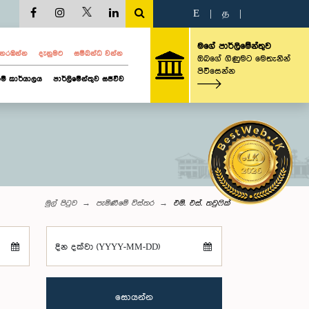
E
|
த
|
මගේ පාර්ලිමේන්තුව
ව නරඹන්න
දැනුමට
සම්බන්ධ වන්න
ඔබගේ ගිණුමට මෙතැනින්
පිවිසෙන්න
ම් කාර්යාලය
පාර්ලිමේන්තුව සජීවීව
මුල් පිටුව
පැමිණීමේ විස්තර
එම්. එස්. තවුෆික්
දින දක්වා (YYYY-MM-DD)
සොයන්න