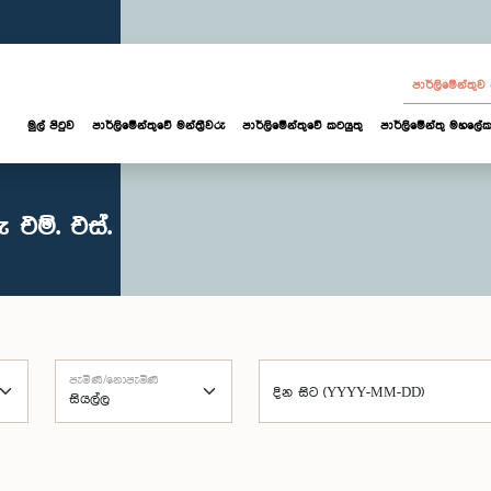
පාර්ලි‌මේන්තු
මුල් පිටුව
පාර්ලි‌මේන්තුවේ මන්ත්‍රීවරු
පාර්ලිමේන්තුවේ කටයුතු
පාර්ලිමේන්තු මහලේක
එම්. එස්.
පැමිණි/නොපැමිණි
දින සිට (YYYY-MM-DD)