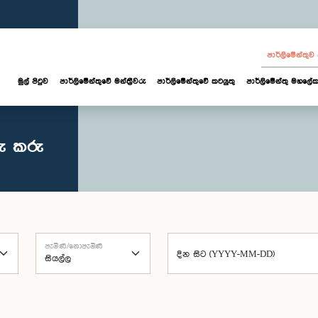
පාර්ලි‌මේන්තු
මුල් පිටුව
පාර්ලි‌මේන්තුවේ මන්ත්‍රීවරු
පාර්ලිමේන්තුවේ කටයුතු
පාර්ලිමේන්තු මහලේක
ු කරු
පැමිණි/නොපැමිණි
දින සිට (YYYY-MM-DD)