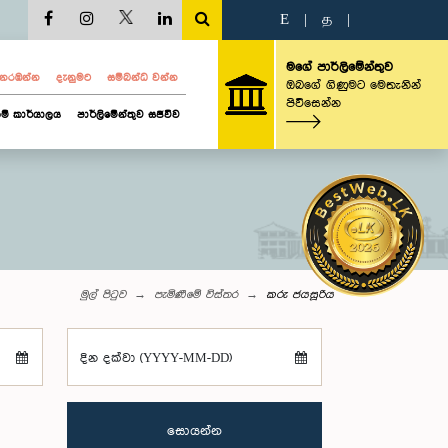
E
|
த
|
මගේ පාර්ලිමේන්තුව
ව නරඹන්න
දැනුමට
සම්බන්ධ වන්න
ඔබගේ ගිණුමට මෙතැනින්
පිවිසෙන්න
ම් කාර්යාලය
පාර්ලිමේන්තුව සජීවීව
මුල් පිටුව
පැමිණීමේ විස්තර
කරු ජයසූරිය
දින දක්වා (YYYY-MM-DD)
සොයන්න