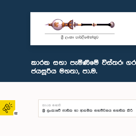
කාරක සභා පැමිණීමේ විස්තර: ගර
ජයසූරිය මහතා, පා.ම.
කාරක සභාව
02