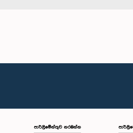
පාර්ලි‌මේන්තුව නරඹන්න
පාර්ලි