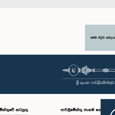
මෙම පිටුව බෙදා
මේන්තුවේ කටයුතු
පාර්ලිමේන්තු ජංගම යෙදුම