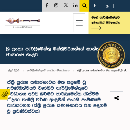
E
|
த
|
මගේ පාර්ලිමේන්තුව
මෙතැනින් පිවිසෙන්න
ශ්‍රී ලංකා පාර්ලිමේන්තු මන්ත්‍රීවරියන්ගේ කාන්තා සංසදය -
ඡායාරූප ගැලරි
මුල් පිටුව
පාර්ලිමේන්තුවේ කාන්තා නියෝජනය
ස්ත්‍රී පුරුෂ සමාජභාවය මත පදනම් වූ ප්...
ස්ත්‍රී පුරුෂ සමාජභාවය මත පදනම් වූ
ප්‍රචණ්ඩත්වයට එරෙහිව පාර්ලිමේන්තුවේ
අවධානය අවදි කිරීමට පාර්ලිමේන්තු රැස්වීම
02
සඳහා තැඹිලි වර්ණ ඇඳුමින් සැරසී පැමිණීමේ
වැඩසටහන (ස්ත්‍රී පුරුෂ සමාජභාවය මත පදනම්
වූ ප්‍රචණ්ඩත්වය).