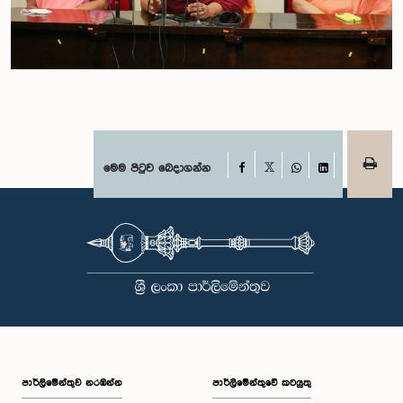
Facebook
මෙම පිටුව බෙදාගන්න
X
WhatsApp
LinkedIn
පාර්ලි‌මේන්තුව නරඹන්න
පාර්ලිමේන්තුවේ කටයුතු