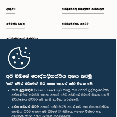
දැනුමට
පාර්ලිමේන්තු මහලේකම් කාර්යාලය
සම්බන්ධ වන්න
පාර්ලිමේන්තුව සජීවීව
පාර්ලි‌මේන්තුවේ මන්ත්‍රීවරු
මුල් පිටුව
පාර්ලිමේන්තු ජංගම යෙදුම
අපි ඔබගේ පෞද්ගලිකත්වය අගය කරමු
"හරි" ක්ලික් කිරීමෙන්, ඔබ පහත සඳහන් දේට එකඟ වේ:
සැසි ලුහුබැඳීම (Session Tracking):
පහසු සහ වඩාත් පුද්ගලාරෝපිත
අත්දැකීමක් ලබාදීම සඳහා අපගේ වෙබ් අඩවියේ ඔබගේ ක්‍රියාකාරකම්
නිරීක්ෂණය කිරීමට අපි සැසි භාවිතා කරන්නෙමු.
අප හා සම්බන්ධ වී සිටින්න :
දත්ත සටහන් කිරීම:
අපගේ සේවාවන්හි ආරක්ෂාව සහ ක්‍රියාකාරීත්වය
සහතික කිරීම සඳහා අපි ඔබගේ IP ලිපිනය, උපාංග විස්තර සහ
අනෙකුත් අදාළ දත්ත සටහන් කරගන්නෙමු.