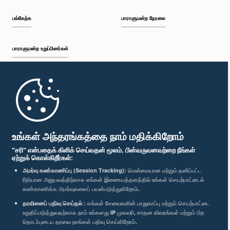
பங்கேற்க
பாராளுமன்ற நேரலை
பாராளுமன்ற உறுப்பினர்கள்
முதற்பக்கம்
பாராளுமன்ற கையடக்க செயலி
உங்கள் அந்தரங்கத்தை நாம் மதிக்கிறோம்
"சரி" என்பதைக் கிளிக் செய்வதன் மூலம், பின்வருவனவற்றை நீங்கள்
ஏற்றுக் கொள்கிறீர்கள்:
அமர்வு கண்காணிப்பு (Session Tracking):
மென்மையான மற்றும் தனிப்பட்ட
ரீதியான அனுபவத்திற்காக எங்கள் இணையத்தளத்தில் உங்கள் செயற்பாட்டைக்
எம்மை பின்தொடர்க :
கண்காணிக்க அமர்வுகளைப் பயன்படுத்துகிறோம்.
தரவினைப் பதிவு செய்தல் :
எங்கள் சேவைகளின் பாதுகாப்பு மற்றும் செயற்பாட்டை
உறுதிப்படுத்துவதற்காக நாம் உங்களது IP முகவரி, சாதன விவரங்கள் மற்றும் பிற
விருதுகள்
தொடர்புடைய தரவை நாங்கள் பதிவு செய்கிறோம்.