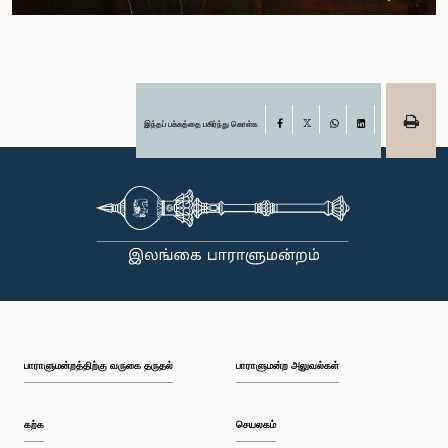
இந்தப் பக்கத்தை பகிர்ந்து கொள்க
Facebook
X
WhatsApp
LinkedIn
பாராளுமன்றத்திற்கு வருகை தருதல்
பாராளுமன்ற அலுவல்கள்
கற்க
செயலகம்