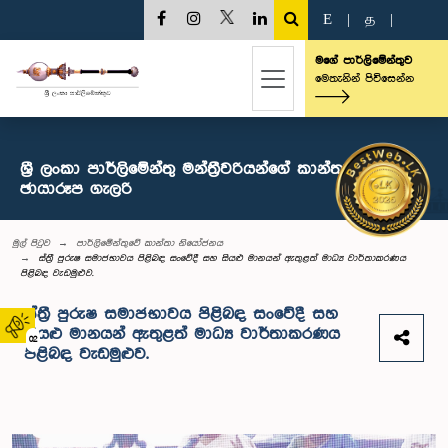
E
|
த
|
මගේ පාර්ලිමේන්තුව
මෙතැනින් පිවිසෙන්න
ශ්‍රී ලංකා පාර්ලිමේන්තු මන්ත්‍රීවරියන්ගේ කාන්තා සංසදය -
ඡායාරූප ගැලරි
මුල් පිටුව
පාර්ලිමේන්තුවේ කාන්තා නියෝජනය
ස්ත්‍රී පුරුෂ සමාජභාවය පිළිබඳ සංවේදී සහ සියළු මානයන් ඇතුළත් මාධ්‍ය වාර්තාකරණය
පිළිබඳ වැඩමුළුව.
ස්ත්‍රී පුරුෂ සමාජභාවය පිළිබඳ සංවේදී සහ
සියළු මානයන් ඇතුළත් මාධ්‍ය වාර්තාකරණය
02
පිළිබඳ වැඩමුළුව.