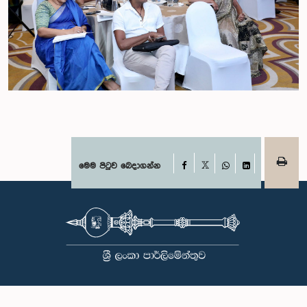
Facebook
මෙම පිටුව බෙදාගන්න
X
WhatsApp
LinkedIn