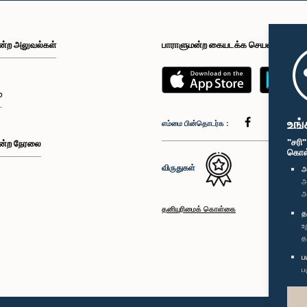
ன்ற அலுவல்கள்
பாராளுமன்ற கையடக்க செயலி
்
உங்
எம்மை பின்தொடர்க :
"சரி
ன்ற நேரலை
கொள்க
விருதுகள்
அ
அ
அ
தனியுரிமைக் கொள்கை
த
உ
த
ப
ப