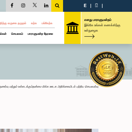
E
|
සි
|
எனது பாராளுமன்றம்
திற்கு வருகை தருதல்
கற்க
பங்கேற்க
இங்கே உங்கள் கணக்கிற்கு
உள்நுழைக
ல்கள்
செயலகம்
பாராளுமன்ற நேரலை
ருணர்வு மற்றும் உள்ளடக்கும்தன்மை மிக்க ஊடக அறிக்கையிடல் பற்றிய செயலமர்வு