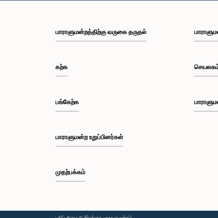
பாராளுமன்றத்திற்கு வருகை தருதல்
பாராளும
கற்க
செயலகம
பங்கேற்க
பாராளும
பாராளுமன்ற உறுப்பினர்கள்
முதற்பக்கம்
பதிப்புரிமை © இலங்கை பாராளுமன்றம்.