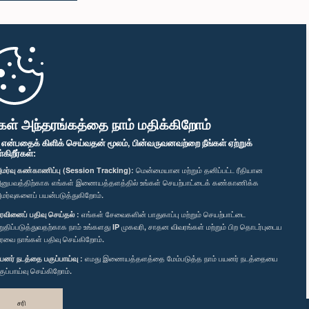
கள் அந்தரங்கத்தை நாம் மதிக்கிறோம்
" என்பதைக் கிளிக் செய்வதன் மூலம், பின்வருவனவற்றை நீங்கள் ஏற்றுக்
ிறீர்கள்:
மர்வு கண்காணிப்பு (Session Tracking):
மென்மையான மற்றும் தனிப்பட்ட ரீதியான
னுபவத்திற்காக எங்கள் இணையத்தளத்தில் உங்கள் செயற்பாட்டைக் கண்காணிக்க
மர்வுகளைப் பயன்படுத்துகிறோம்.
ரவினைப் பதிவு செய்தல் :
எங்கள் சேவைகளின் பாதுகாப்பு மற்றும் செயற்பாட்டை
றுதிப்படுத்துவதற்காக நாம் உங்களது IP முகவரி, சாதன விவரங்கள் மற்றும் பிற தொடர்புடைய
ரவை நாங்கள் பதிவு செய்கிறோம்.
யனர் நடத்தை பகுப்பாய்வு :
எமது இணையத்தளத்தை மேம்படுத்த நாம் பயனர் நடத்தையை
குப்பாய்வு செய்கிறோம்.
சரி